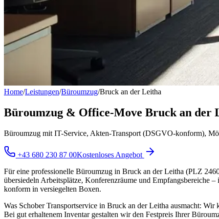
Home
/
Leistungen
/
Büroumzug
/
Bruck an der Leitha
Büroumzug & Office-Move Bruck an der Lei
Büroumzug mit IT-Service, Akten-Transport (DSGVO-konform), Möbe
+43 680 230 87 00
Kostenloses Angebot
Für eine professionelle Büroumzug in Bruck an der Leitha (PLZ 2460) 
übersiedeln Arbeitsplätze, Konferenzräume und Empfangsbereiche – 
konform in versiegelten Boxen.
Was Schober Transportservice in Bruck an der Leitha ausmacht: Wir k
Bei gut erhaltenem Inventar gestalten wir den Festpreis Ihrer Büroum