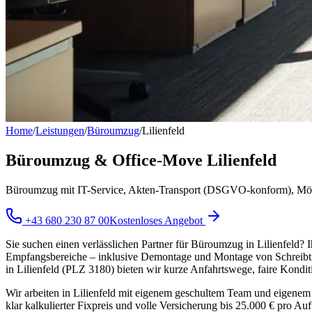
Home
/
Leistungen
/
Büroumzug
/
Lilienfeld
Büroumzug & Office-Move Lilienfeld
Büroumzug mit IT-Service, Akten-Transport (DSGVO-konform), Möbe
+43 680 230 87 00
Kostenloses Angebot
Sie suchen einen verlässlichen Partner für Büroumzug in Lilienfeld? 
Empfangsbereiche – inklusive Demontage und Montage von Schreibtis
in Lilienfeld (PLZ 3180) bieten wir kurze Anfahrtswege, faire Kondi
Wir arbeiten in Lilienfeld mit eigenem geschultem Team und eigenem 
klar kalkulierter Fixpreis und volle Versicherung bis 25.000 € pro A