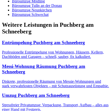
Büroumzug
Mödling
Büroumzug
Tulln an der Donau
Büroumzug
Neunkirchen
Büroumzug
Schwechat
Weitere Leistungen
in
Puchberg am
Schneeberg
Entrümpelung
Puchberg am Schneeberg
Professionelle Entrümpelung von Wohnungen, Häusern, Kellern,
Dachböden und Garagen – schnell, sauber, fix kalkuliert.
Messi-Wohnung Räumung
Puchberg am
Schneeberg
Diskrete, professionelle Räumung von Messie-Wohnungen und
stark verwahrlosten Objekten – mit Schutzausrüstung und Empathie.
Umzug
Puchberg am Schneeberg
Stressfreier Privatumzug: Verpackung, Transport, Aufbau – alles aus
einer Hand mit Festpreis.