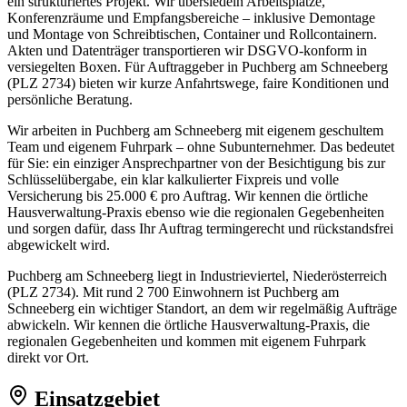
ein strukturiertes Projekt. Wir übersiedeln Arbeitsplätze,
Konferenzräume und Empfangsbereiche – inklusive Demontage
und Montage von Schreibtischen, Container und Rollcontainern.
Akten und Datenträger transportieren wir DSGVO-konform in
versiegelten Boxen. Für Auftraggeber in Puchberg am Schneeberg
(PLZ 2734) bieten wir kurze Anfahrtswege, faire Konditionen und
persönliche Beratung.
Wir arbeiten in Puchberg am Schneeberg mit eigenem geschultem
Team und eigenem Fuhrpark – ohne Subunternehmer. Das bedeutet
für Sie: ein einziger Ansprechpartner von der Besichtigung bis zur
Schlüsselübergabe, ein klar kalkulierter Fixpreis und volle
Versicherung bis 25.000 € pro Auftrag. Wir kennen die örtliche
Hausverwaltung-Praxis ebenso wie die regionalen Gegebenheiten
und sorgen dafür, dass Ihr Auftrag termingerecht und rückstandsfrei
abgewickelt wird.
Puchberg am Schneeberg liegt in Industrieviertel, Niederösterreich
(PLZ 2734). Mit rund 2 700 Einwohnern ist Puchberg am
Schneeberg ein wichtiger Standort, an dem wir regelmäßig Aufträge
abwickeln. Wir kennen die örtliche Hausverwaltung-Praxis, die
regionalen Gegebenheiten und kommen mit eigenem Fuhrpark
direkt vor Ort.
Einsatzgebiet