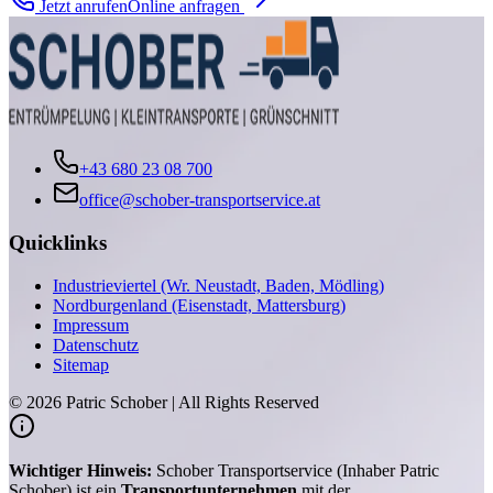
Jetzt anrufen
Online anfragen
+43 680 23 08 700
office@schober-transportservice.at
Quicklinks
Industrieviertel (Wr. Neustadt, Baden, Mödling)
Nordburgenland (Eisenstadt, Mattersburg)
Impressum
Datenschutz
Sitemap
©
2026
Patric Schober | All Rights Reserved
Wichtiger Hinweis:
Schober Transportservice (Inhaber Patric
Schober) ist ein
Transportunternehmen
mit der