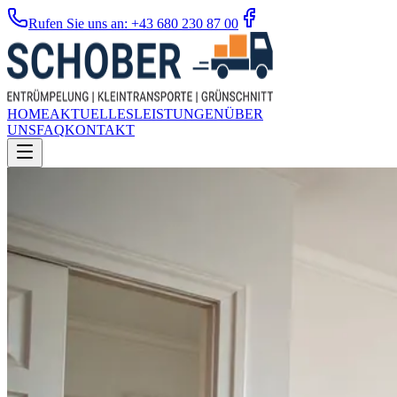
Rufen Sie uns an: +43 680 230 87 00
HOME
AKTUELLES
LEISTUNGEN
ÜBER
UNS
FAQ
KONTAKT