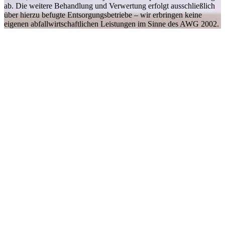
ab. Die weitere Behandlung und Verwertung erfolgt ausschließlich
über hierzu befugte Entsorgungsbetriebe – wir erbringen keine
eigenen abfallwirtschaftlichen Leistungen im Sinne des AWG 2002.