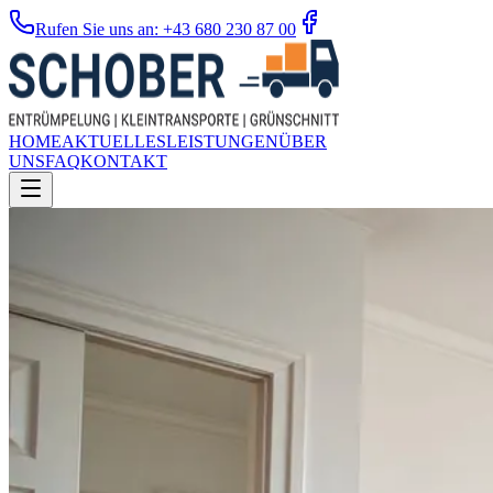
Rufen Sie uns an: +43 680 230 87 00
HOME
AKTUELLES
LEISTUNGEN
ÜBER
UNS
FAQ
KONTAKT