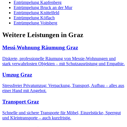
Entrümpelung
Kapfenberg
Entrümpelung
Bruck an der Mur
Entrümpelung
Knittelfeld
Entrümpelung
Köflach
Entrümpelung
Voitsberg
Weitere Leistungen
in
Graz
Messi-Wohnung Räumung
Graz
Diskrete, professionelle Räumung von Messie-Wohnungen und
stark verwahrlosten Objekten – mit Schutzausrüstung und Empathie.
Umzug
Graz
Stressfreier Privatumzug: Verpackung, Transport, Aufbau – alles aus
einer Hand mit Angebot.
Transport
Graz
Schnelle und sichere Transporte für Möbel, Einzelstücke, Sperrgut
und Kleintransporte – auch kurzfristig.