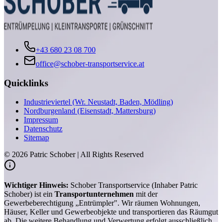
+43 680 23 08 700
office@schober-transportservice.at
Quicklinks
Industrieviertel (Wr. Neustadt, Baden, Mödling)
Nordburgenland (Eisenstadt, Mattersburg)
Impressum
Datenschutz
Sitemap
©
2026
Patric Schober | All Rights Reserved
Wichtiger Hinweis:
Schober Transportservice (Inhaber Patric
Schober) ist ein
Transportunternehmen
mit der
Gewerbeberechtigung „Entrümpler". Wir räumen Wohnungen,
Häuser, Keller und Gewerbeobjekte und transportieren das Räumgut
ab. Die weitere Behandlung und Verwertung erfolgt ausschließlich