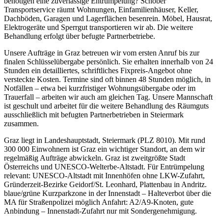
benötigen eine zuverlässige Entrümpelung? Schober
Transportservice räumt Wohnungen, Einfamilienhäuser, Keller,
Dachböden, Garagen und Lagerflächen besenrein. Möbel, Hausrat,
Elektrogeräte und Sperrgut transportieren wir ab. Die weitere
Behandlung erfolgt über befugte Partnerbetriebe.
Unsere Aufträge in Graz betreuen wir vom ersten Anruf bis zur
finalen Schlüsselübergabe persönlich. Sie erhalten innerhalb von 24
Stunden ein detailliertes, schriftliches Fixpreis-Angebot ohne
versteckte Kosten. Termine sind oft binnen 48 Stunden möglich, in
Notfällen – etwa bei kurzfristiger Wohnungsübergabe oder im
Trauerfall – arbeiten wir auch am gleichen Tag. Unsere Mannschaft
ist geschult und arbeitet für die weitere Behandlung des Räumguts
ausschließlich mit befugten Partnerbetrieben in Steiermark
zusammen.
Graz liegt in Landeshauptstadt, Steiermark (PLZ 8010). Mit rund
300 000 Einwohnern ist Graz ein wichtiger Standort, an dem wir
regelmäßig Aufträge abwickeln. Graz ist zweitgrößte Stadt
Österreichs und UNESCO-Welterbe-Altstadt. Für Entrümpelung
relevant: UNESCO-Altstadt mit Innenhöfen ohne LKW-Zufahrt,
Gründerzeit-Bezirke Geidorf/St. Leonhard, Plattenbau in Andritz.
blaue/grüne Kurzparkzone in der Innenstadt – Halteverbot über die
MA für Straßenpolizei möglich Anfahrt: A2/A9-Knoten, gute
Anbindung – Innenstadt-Zufahrt nur mit Sondergenehmigung.