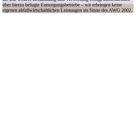
über hierzu befugte Entsorgungsbetriebe – wir erbringen keine
eigenen abfallwirtschaftlichen Leistungen im Sinne des AWG 2002.