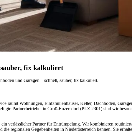
auber, fix kalkuliert
öden und Garagen – schnell, sauber, fix kalkuliert.
vice räumt Wohnungen, Einfamilienhäuser, Keller, Dachböden, Garagen
befugte Partnerbetriebe. in Groß-Enzersdorf (PLZ 2301) sind wir besond
 ein verlässlicher Partner für Entrümpelung. Wir kombinieren routinier
 die regionalen Gegebenheiten in Niederösterreich kennen. Sie erhalten