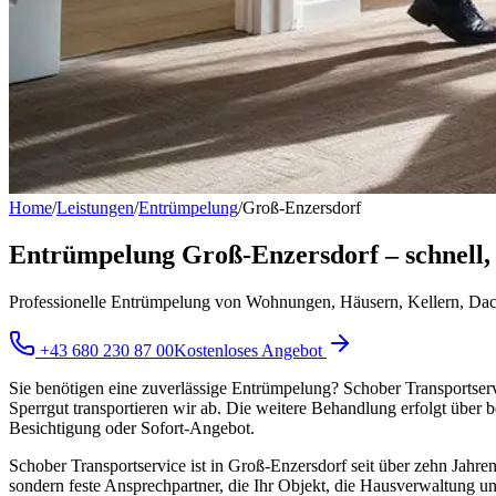
Home
/
Leistungen
/
Entrümpelung
/
Groß-Enzersdorf
Entrümpelung Groß-Enzersdorf – schnell, s
Professionelle Entrümpelung von Wohnungen, Häusern, Kellern, Dachb
+43 680 230 87 00
Kostenloses Angebot
Sie benötigen eine zuverlässige Entrümpelung? Schober Transportser
Sperrgut transportieren wir ab. Die weitere Behandlung erfolgt über 
Besichtigung oder Sofort-Angebot.
Schober Transportservice ist in Groß-Enzersdorf seit über zehn Jahren
sondern feste Ansprechpartner, die Ihr Objekt, die Hausverwaltung und