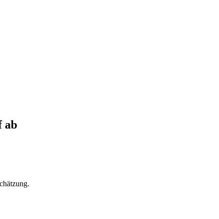
f
ab
chätzung.