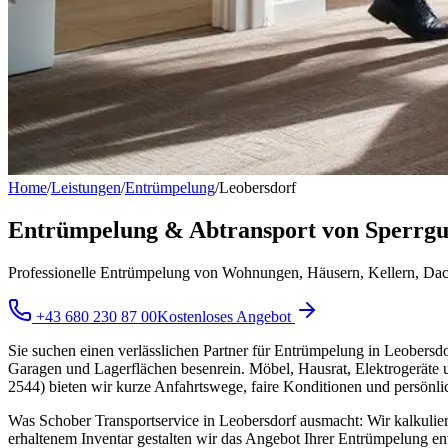
Home
/
Leistungen
/
Entrümpelung
/
Leobersdorf
Entrümpelung & Abtransport von Sperrgu
Professionelle Entrümpelung von Wohnungen, Häusern, Kellern, Dachb
+43 680 230 87 00
Kostenloses Angebot
Sie suchen einen verlässlichen Partner für Entrümpelung in Leobers
Garagen und Lagerflächen besenrein. Möbel, Hausrat, Elektrogeräte u
2544) bieten wir kurze Anfahrtswege, faire Konditionen und persönli
Was Schober Transportservice in Leobersdorf ausmacht: Wir kalkulie
erhaltenem Inventar gestalten wir das Angebot Ihrer Entrümpelung ent