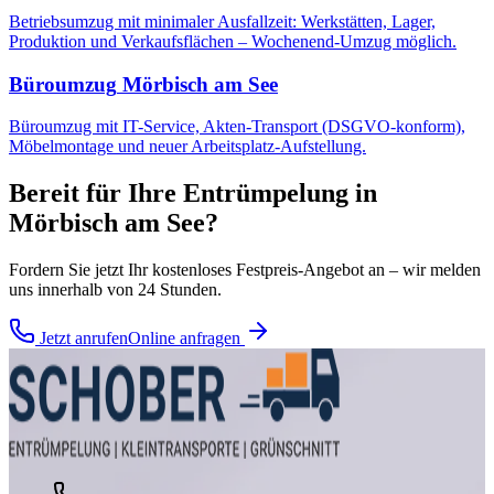
Betriebsumzug mit minimaler Ausfallzeit: Werkstätten, Lager,
Produktion und Verkaufsflächen – Wochenend-Umzug möglich.
Büroumzug
Mörbisch am See
Büroumzug mit IT-Service, Akten-Transport (DSGVO-konform),
Möbelmontage und neuer Arbeitsplatz-Aufstellung.
Bereit für Ihre
Entrümpelung
in
Mörbisch am See
?
Fordern Sie jetzt Ihr kostenloses Festpreis-Angebot an – wir melden
uns innerhalb von 24 Stunden.
Jetzt anrufen
Online anfragen