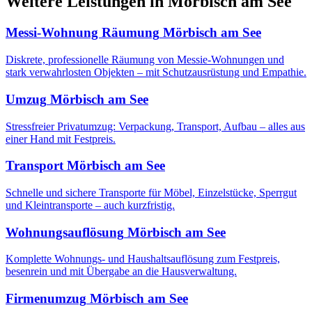
Weitere Leistungen
in
Mörbisch am See
Messi-Wohnung Räumung
Mörbisch am See
Diskrete, professionelle Räumung von Messie-Wohnungen und
stark verwahrlosten Objekten – mit Schutzausrüstung und Empathie.
Umzug
Mörbisch am See
Stressfreier Privatumzug: Verpackung, Transport, Aufbau – alles aus
einer Hand mit Festpreis.
Transport
Mörbisch am See
Schnelle und sichere Transporte für Möbel, Einzelstücke, Sperrgut
und Kleintransporte – auch kurzfristig.
Wohnungsauflösung
Mörbisch am See
Komplette Wohnungs- und Haushaltsauflösung zum Festpreis,
besenrein und mit Übergabe an die Hausverwaltung.
Firmenumzug
Mörbisch am See