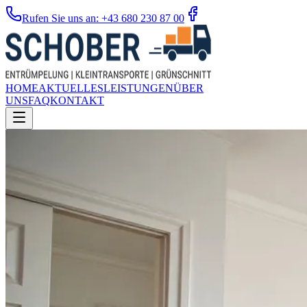
Rufen Sie uns an: +43 680 230 87 00
HOME
AKTUELLES
LEISTUNGEN
ÜBER
UNS
FAQ
KONTAKT