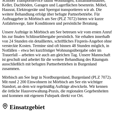
Schober Transportservice räumt Wohnungen, Einfamilienhäuser,
Keller, Dachböden, Garagen und Lagerflächen besenrein. Möbel,
Hausrat, Elektrogeräte und Sperrgut transportieren wir ab. Die
weitere Behandlung erfolgt über befugte Partnerbetriebe. Für
Auftraggeber in Mörbisch am See (PLZ 7072) bieten wir kurze
Anfahrtswege, faire Konditionen und persönliche Beratung.
Unsere Aufträge in Mörbisch am See betreuen wir vom ersten Anruf
bis zur finalen Schlüsselübergabe persönlich. Sie erhalten innerhalb
von 24 Stunden ein detailliertes, schriftliches Fixpreis-Angebot ohne
versteckte Kosten. Termine sind oft binnen 48 Stunden möglich, in
Notfällen – etwa bei kurzfristiger Wohnungsübergabe oder im
Trauerfall – arbeiten wir auch am gleichen Tag. Unsere Mannschaft
ist geschult und arbeitet für die weitere Behandlung des Räumguts
ausschließlich mit befugten Partnerbetrieben in Burgenland
zusammen.
Mörbisch am See liegt in Nordburgenland, Burgenland (PLZ 7072).
Mit rund 2 200 Einwohnern ist Mörbisch am See ein wichtiger
Standort, an dem wir regelmäßig Aufträge abwickeln. Wir kennen
die örtliche Hausverwaltung-Praxis, die regionalen Gegebenheiten
und kommen mit eigenem Fuhrpark direkt vor Ort.
Einsatzgebiet