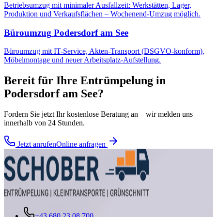
Betriebsumzug mit minimaler Ausfallzeit: Werkstätten, Lager,
Produktion und Verkaufsflächen – Wochenend-Umzug möglich.
Büroumzug
Podersdorf am See
Büroumzug mit IT-Service, Akten-Transport (DSGVO-konform),
Möbelmontage und neuer Arbeitsplatz-Aufstellung.
Bereit für Ihre
Entrümpelung
in
Podersdorf am See
?
Fordern Sie jetzt Ihr kostenlose Beratung an – wir melden uns
innerhalb von 24 Stunden.
Jetzt anrufen
Online anfragen
+43 680 23 08 700