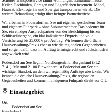
Schober Transportservice räumt Wohnungen, Einfamilienhäuser,
Keller, Dachböden, Garagen und Lagerflächen besenrein. Möbel,
Hausrat, Elektrogeräte und Sperrgut transportieren wir ab. Die
weitere Behandlung erfolgt über befugte Partnerbetriebe.
Wir arbeiten in Podersdorf am See mit eigenem geschultem Team
und eigenem Fuhrpark – ohne Subunternehmer. Das bedeutet für
Sie: ein einziger Ansprechpartner von der Besichtigung bis zur
Schlüsselübergabe, ein klar kalkulierter Fixpreis und volle
Versicherung bis 25.000 € pro Auftrag. Wir kennen die örtliche
Hausverwaltung-Praxis ebenso wie die regionalen Gegebenheiten
und sorgen dafür, dass Ihr Auftrag termingerecht und rückstandsfrei
abgewickelt wird.
Podersdorf am See liegt in Nordburgenland, Burgenland (PLZ
7141). Mit rund 2 100 Einwohnern ist Podersdorf am See ein
wichtiger Standort, an dem wir regelmäßig Aufträge abwickeln. Wir
kennen die örtliche Hausverwaltung-Praxis, die regionalen
Gegebenheiten und kommen mit eigenem Fuhrpark direkt vor Ort.
Einsatzgebiet
Ort:
Podersdorf am See
Bundesland: