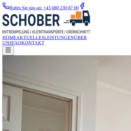
Rufen Sie uns an: +43 680 230 87 00
HOME
AKTUELLES
LEISTUNGEN
ÜBER
UNS
FAQ
KONTAKT