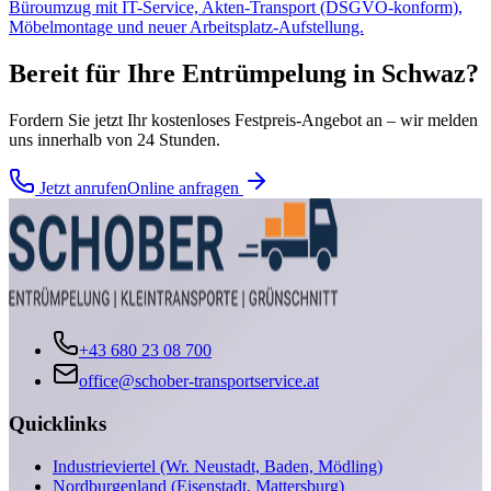
Büroumzug mit IT-Service, Akten-Transport (DSGVO-konform),
Möbelmontage und neuer Arbeitsplatz-Aufstellung.
Bereit für Ihre
Entrümpelung
in
Schwaz
?
Fordern Sie jetzt Ihr kostenloses Festpreis-Angebot an – wir melden
uns innerhalb von 24 Stunden.
Jetzt anrufen
Online anfragen
+43 680 23 08 700
office@schober-transportservice.at
Quicklinks
Industrieviertel (Wr. Neustadt, Baden, Mödling)
Nordburgenland (Eisenstadt, Mattersburg)