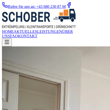
Rufen Sie uns an: +43 680 230 87 00
HOME
AKTUELLES
LEISTUNGEN
ÜBER
UNS
FAQ
KONTAKT