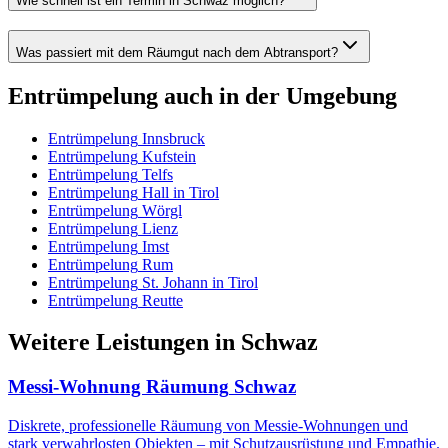
Wie schnell ist ein Termin in Schwaz möglich?
Was passiert mit dem Räumgut nach dem Abtransport?
Entrümpelung
auch in der Umgebung
Entrümpelung
Innsbruck
Entrümpelung
Kufstein
Entrümpelung
Telfs
Entrümpelung
Hall in Tirol
Entrümpelung
Wörgl
Entrümpelung
Lienz
Entrümpelung
Imst
Entrümpelung
Rum
Entrümpelung
St. Johann in Tirol
Entrümpelung
Reutte
Weitere Leistungen
in
Schwaz
Messi-Wohnung Räumung
Schwaz
Diskrete, professionelle Räumung von Messie-Wohnungen und
stark verwahrlosten Objekten – mit Schutzausrüstung und Empathie.