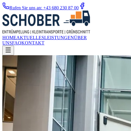
Rufen Sie uns an: +43 680 230 87 00
HOME
AKTUELLES
LEISTUNGEN
ÜBER
UNS
FAQ
KONTAKT