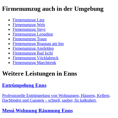
Firmenumzug
auch in der Umgebung
Firmenumzug
Linz
Firmenumzug
Wels
Firmenumzug
Steyr
Firmenumzug
Leonding
Firmenumzug
Traun
Firmenumzug
Braunau am Inn
Firmenumzug
Ansfelden
Firmenumzug
Bad Ischl
Firmenumzug
Vöcklabruck
Firmenumzug
Marchtrenk
Weitere Leistungen
in
Enns
Entrümpelung
Enns
Professionelle Entrümpelung von Wohnungen, Häusern, Kellern,
Dachböden und Garagen – schnell, sauber, fix kalkuliert.
Messi-Wohnung Räumung
Enns