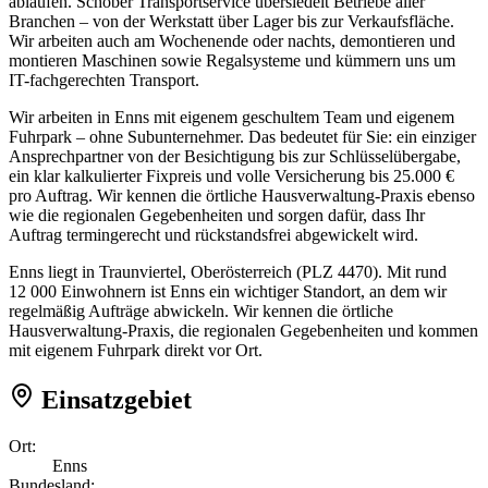
ablaufen. Schober Transportservice übersiedelt Betriebe aller
Branchen – von der Werkstatt über Lager bis zur Verkaufsfläche.
Wir arbeiten auch am Wochenende oder nachts, demontieren und
montieren Maschinen sowie Regalsysteme und kümmern uns um
IT-fachgerechten Transport.
Wir arbeiten in Enns mit eigenem geschultem Team und eigenem
Fuhrpark – ohne Subunternehmer. Das bedeutet für Sie: ein einziger
Ansprechpartner von der Besichtigung bis zur Schlüsselübergabe,
ein klar kalkulierter Fixpreis und volle Versicherung bis 25.000 €
pro Auftrag. Wir kennen die örtliche Hausverwaltung-Praxis ebenso
wie die regionalen Gegebenheiten und sorgen dafür, dass Ihr
Auftrag termingerecht und rückstandsfrei abgewickelt wird.
Enns liegt in Traunviertel, Oberösterreich (PLZ 4470). Mit rund
12 000 Einwohnern ist Enns ein wichtiger Standort, an dem wir
regelmäßig Aufträge abwickeln. Wir kennen die örtliche
Hausverwaltung-Praxis, die regionalen Gegebenheiten und kommen
mit eigenem Fuhrpark direkt vor Ort.
Einsatzgebiet
Ort:
Enns
Bundesland: