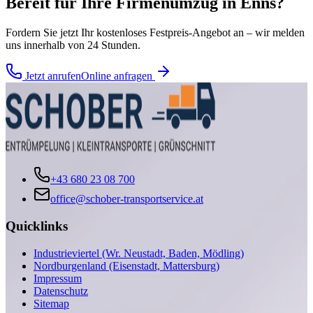
Bereit für Ihre
Firmenumzug
in
Enns
?
Fordern Sie jetzt Ihr kostenloses Festpreis-Angebot an – wir melden
uns innerhalb von 24 Stunden.
Jetzt anrufen
Online anfragen
+43 680 23 08 700
office@schober-transportservice.at
Quicklinks
Industrieviertel (Wr. Neustadt, Baden, Mödling)
Nordburgenland (Eisenstadt, Mattersburg)
Impressum
Datenschutz
Sitemap