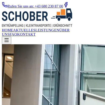
Rufen Sie uns an: +43 680 230 87 00
HOME
AKTUELLES
LEISTUNGEN
ÜBER
UNS
FAQ
KONTAKT