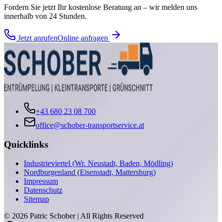
Fordern Sie jetzt Ihr kostenlose Beratung an – wir melden uns
innerhalb von 24 Stunden.
Jetzt anrufen
Online anfragen
+43 680 23 08 700
office@schober-transportservice.at
Quicklinks
Industrieviertel (Wr. Neustadt, Baden, Mödling)
Nordburgenland (Eisenstadt, Mattersburg)
Impressum
Datenschutz
Sitemap
©
2026
Patric Schober | All Rights Reserved