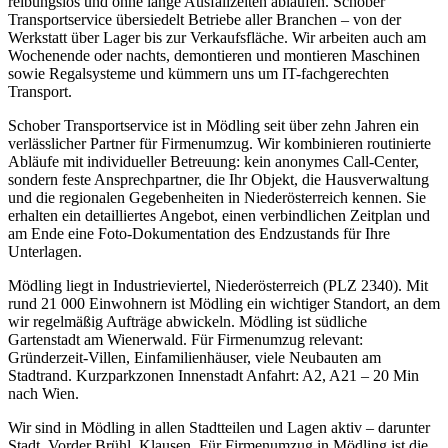
reibungslos und ohne lange Ausfallzeiten ablaufen. Schober
Transportservice übersiedelt Betriebe aller Branchen – von der
Werkstatt über Lager bis zur Verkaufsfläche. Wir arbeiten auch am
Wochenende oder nachts, demontieren und montieren Maschinen
sowie Regalsysteme und kümmern uns um IT-fachgerechten
Transport.
Schober Transportservice ist in Mödling seit über zehn Jahren ein
verlässlicher Partner für Firmenumzug. Wir kombinieren routinierte
Abläufe mit individueller Betreuung: kein anonymes Call-Center,
sondern feste Ansprechpartner, die Ihr Objekt, die Hausverwaltung
und die regionalen Gegebenheiten in Niederösterreich kennen. Sie
erhalten ein detailliertes Angebot, einen verbindlichen Zeitplan und
am Ende eine Foto-Dokumentation des Endzustands für Ihre
Unterlagen.
Mödling liegt in Industrieviertel, Niederösterreich (PLZ 2340). Mit
rund 21 000 Einwohnern ist Mödling ein wichtiger Standort, an dem
wir regelmäßig Aufträge abwickeln. Mödling ist südliche
Gartenstadt am Wienerwald. Für Firmenumzug relevant:
Gründerzeit-Villen, Einfamilienhäuser, viele Neubauten am
Stadtrand. Kurzparkzonen Innenstadt Anfahrt: A2, A21 – 20 Min
nach Wien.
Wir sind in Mödling in allen Stadtteilen und Lagen aktiv – darunter
Stadt, Vorder Brühl, Klausen. Für Firmenumzug in Mödling ist die