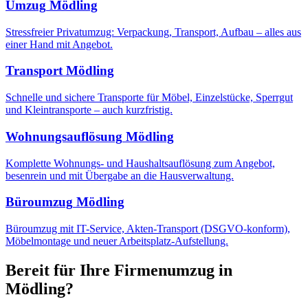
Umzug
Mödling
Stressfreier Privatumzug: Verpackung, Transport, Aufbau – alles aus
einer Hand mit Angebot.
Transport
Mödling
Schnelle und sichere Transporte für Möbel, Einzelstücke, Sperrgut
und Kleintransporte – auch kurzfristig.
Wohnungsauflösung
Mödling
Komplette Wohnungs- und Haushaltsauflösung zum Angebot,
besenrein und mit Übergabe an die Hausverwaltung.
Büroumzug
Mödling
Büroumzug mit IT-Service, Akten-Transport (DSGVO-konform),
Möbelmontage und neuer Arbeitsplatz-Aufstellung.
Bereit für Ihre
Firmenumzug
in
Mödling
?