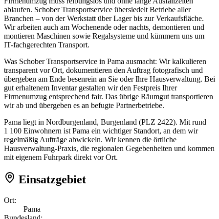
Firmenumzug muss reibungslos und ohne lange Ausfallzeiten
ablaufen. Schober Transportservice übersiedelt Betriebe aller
Branchen – von der Werkstatt über Lager bis zur Verkaufsfläche.
Wir arbeiten auch am Wochenende oder nachts, demontieren und
montieren Maschinen sowie Regalsysteme und kümmern uns um
IT-fachgerechten Transport.
Was Schober Transportservice in Pama ausmacht: Wir kalkulieren
transparent vor Ort, dokumentieren den Auftrag fotografisch und
übergeben am Ende besenrein an Sie oder Ihre Hausverwaltung. Bei
gut erhaltenem Inventar gestalten wir den Festpreis Ihrer
Firmenumzug entsprechend fair. Das übrige Räumgut transportieren
wir ab und übergeben es an befugte Partnerbetriebe.
Pama liegt in Nordburgenland, Burgenland (PLZ 2422). Mit rund
1 100 Einwohnern ist Pama ein wichtiger Standort, an dem wir
regelmäßig Aufträge abwickeln. Wir kennen die örtliche
Hausverwaltung-Praxis, die regionalen Gegebenheiten und kommen
mit eigenem Fuhrpark direkt vor Ort.
Einsatzgebiet
Ort:
Pama
Bundesland: