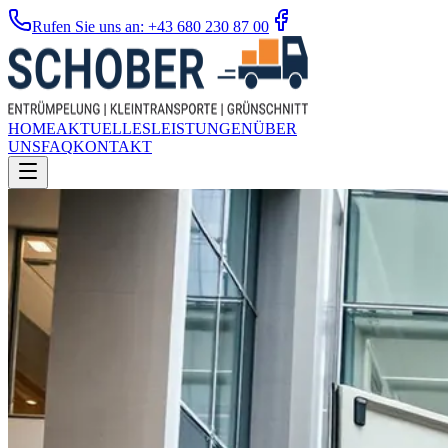
Rufen Sie uns an: +43 680 230 87 00
HOME
AKTUELLES
LEISTUNGEN
ÜBER
UNS
FAQ
KONTAKT