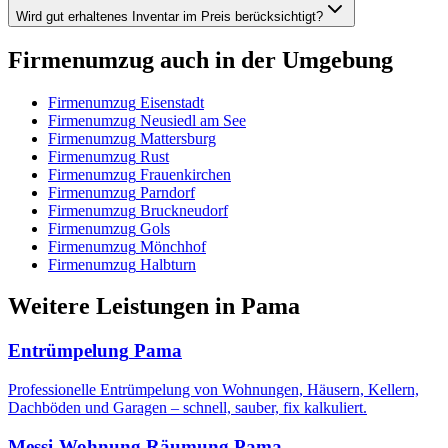
Wird gut erhaltenes Inventar im Preis berücksichtigt?
Firmenumzug
auch in der Umgebung
Firmenumzug
Eisenstadt
Firmenumzug
Neusiedl am See
Firmenumzug
Mattersburg
Firmenumzug
Rust
Firmenumzug
Frauenkirchen
Firmenumzug
Parndorf
Firmenumzug
Bruckneudorf
Firmenumzug
Gols
Firmenumzug
Mönchhof
Firmenumzug
Halbturn
Weitere Leistungen
in
Pama
Entrümpelung
Pama
Professionelle Entrümpelung von Wohnungen, Häusern, Kellern,
Dachböden und Garagen – schnell, sauber, fix kalkuliert.
Messi-Wohnung Räumung
Pama