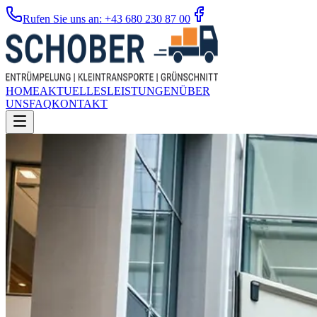
Rufen Sie uns an: +43 680 230 87 00
HOME
AKTUELLES
LEISTUNGEN
ÜBER
UNS
FAQ
KONTAKT