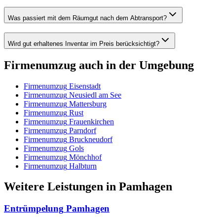
Was passiert mit dem Räumgut nach dem Abtransport?
Wird gut erhaltenes Inventar im Preis berücksichtigt?
Firmenumzug
auch in der Umgebung
Firmenumzug
Eisenstadt
Firmenumzug
Neusiedl am See
Firmenumzug
Mattersburg
Firmenumzug
Rust
Firmenumzug
Frauenkirchen
Firmenumzug
Parndorf
Firmenumzug
Bruckneudorf
Firmenumzug
Gols
Firmenumzug
Mönchhof
Firmenumzug
Halbturn
Weitere Leistungen
in
Pamhagen
Entrümpelung
Pamhagen