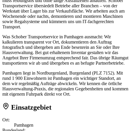
muss reibungslos und ohne lange Ausfallzeiten ablaufen. Schober
Transportservice übersiedelt Betriebe aller Branchen – von der
Werkstatt über Lager bis zur Verkaufsfläche. Wir arbeiten auch am
Wochenende oder nachts, demontieren und montieren Maschinen
sowie Regalsysteme und kümmern uns um IT-fachgerechten
Transport.
Was Schober Transportservice in Pamhagen ausmacht: Wir
kalkulieren transparent vor Ort, dokumentieren den Auftrag
fotografisch und übergeben am Ende besenrein an Sie oder Ihre
Hausverwaltung. Bei gut erhaltenem Inventar gestalten wir das
Angebot Ihrer Firmenumzug entsprechend fair. Das übrige Räumgut
transportieren wir ab und übergeben es an befugte Partnerbetriebe.
Pamhagen liegt in Nordburgenland, Burgenland (PLZ 7152). Mit
rund 1 900 Einwohnern ist Pamhagen ein wichtiger Standort, an
dem wir regelmäßig Aufträge abwickeln. Wir kennen die örtliche
Hausverwaltung-Praxis, die regionalen Gegebenheiten und kommen
mit eigenem Fuhrpark direkt vor Ort.
Einsatzgebiet
Ort:
Pamhagen
Bundesland: