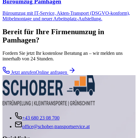
Büroumzug
Pamhagen
Büroumzug mit IT-Service, Akten-Transport (DSGVO-konform),
Möbelmontage und neuer Arbeitsplatz-Aufstellung.
Bereit für Ihre
Firmenumzug
in
Pamhagen
?
Fordern Sie jetzt Ihr kostenlose Beratung an – wir melden uns
innerhalb von 24 Stunden.
Jetzt anrufen
Online anfragen
+43 680 23 08 700
office@schober-transportservice.at