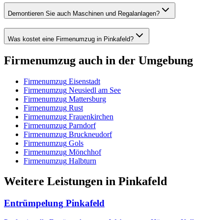
Demontieren Sie auch Maschinen und Regalanlagen?
Was kostet eine Firmenumzug in Pinkafeld?
Firmenumzug
auch in der Umgebung
Firmenumzug
Eisenstadt
Firmenumzug
Neusiedl am See
Firmenumzug
Mattersburg
Firmenumzug
Rust
Firmenumzug
Frauenkirchen
Firmenumzug
Parndorf
Firmenumzug
Bruckneudorf
Firmenumzug
Gols
Firmenumzug
Mönchhof
Firmenumzug
Halbturn
Weitere Leistungen
in
Pinkafeld
Entrümpelung
Pinkafeld