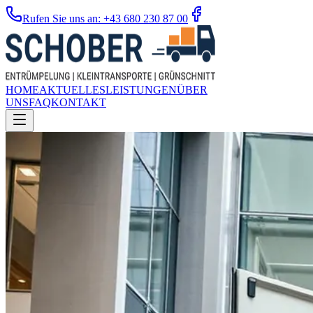
Rufen Sie uns an: +43 680 230 87 00
HOME
AKTUELLES
LEISTUNGEN
ÜBER
UNS
FAQ
KONTAKT