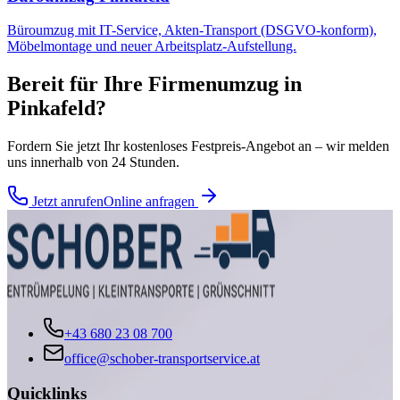
Büroumzug mit IT-Service, Akten-Transport (DSGVO-konform),
Möbelmontage und neuer Arbeitsplatz-Aufstellung.
Bereit für Ihre
Firmenumzug
in
Pinkafeld
?
Fordern Sie jetzt Ihr kostenloses Festpreis-Angebot an – wir melden
uns innerhalb von 24 Stunden.
Jetzt anrufen
Online anfragen
+43 680 23 08 700
office@schober-transportservice.at
Quicklinks