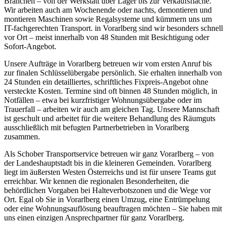
Branchen – von der Werkstatt über Lager bis zur Verkaufsfläche.
Wir arbeiten auch am Wochenende oder nachts, demontieren und
montieren Maschinen sowie Regalsysteme und kümmern uns um
IT-fachgerechten Transport. in Vorarlberg sind wir besonders schnell
vor Ort – meist innerhalb von 48 Stunden mit Besichtigung oder
Sofort-Angebot.
Unsere Aufträge in Vorarlberg betreuen wir vom ersten Anruf bis
zur finalen Schlüsselübergabe persönlich. Sie erhalten innerhalb von
24 Stunden ein detailliertes, schriftliches Fixpreis-Angebot ohne
versteckte Kosten. Termine sind oft binnen 48 Stunden möglich, in
Notfällen – etwa bei kurzfristiger Wohnungsübergabe oder im
Trauerfall – arbeiten wir auch am gleichen Tag. Unsere Mannschaft
ist geschult und arbeitet für die weitere Behandlung des Räumguts
ausschließlich mit befugten Partnerbetrieben in Vorarlberg
zusammen.
Als Schober Transportservice betreuen wir ganz Vorarlberg – von
der Landeshauptstadt bis in die kleineren Gemeinden. Vorarlberg
liegt im äußersten Westen Österreichs und ist für unsere Teams gut
erreichbar. Wir kennen die regionalen Besonderheiten, die
behördlichen Vorgaben bei Halteverbotszonen und die Wege vor
Ort. Egal ob Sie in Vorarlberg einen Umzug, eine Entrümpelung
oder eine Wohnungsauflösung beauftragen möchten – Sie haben mit
uns einen einzigen Ansprechpartner für ganz Vorarlberg.