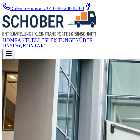
Rufen Sie uns an: +43 680 230 87 00
HOME
AKTUELLES
LEISTUNGEN
ÜBER
UNS
FAQ
KONTAKT