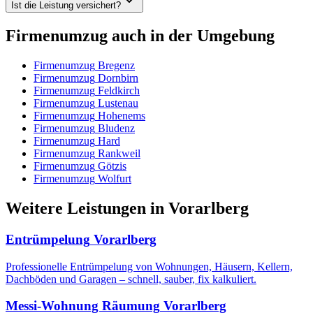
Ist die Leistung versichert?
Firmenumzug
auch in der Umgebung
Firmenumzug
Bregenz
Firmenumzug
Dornbirn
Firmenumzug
Feldkirch
Firmenumzug
Lustenau
Firmenumzug
Hohenems
Firmenumzug
Bludenz
Firmenumzug
Hard
Firmenumzug
Rankweil
Firmenumzug
Götzis
Firmenumzug
Wolfurt
Weitere Leistungen
in
Vorarlberg
Entrümpelung
Vorarlberg
Professionelle Entrümpelung von Wohnungen, Häusern, Kellern,
Dachböden und Garagen – schnell, sauber, fix kalkuliert.
Messi-Wohnung Räumung
Vorarlberg