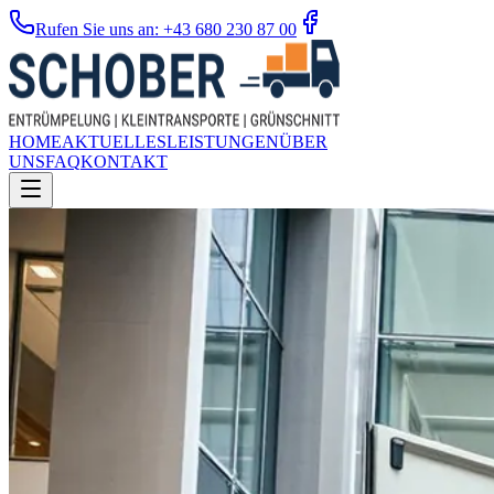
Rufen Sie uns an: +43 680 230 87 00
HOME
AKTUELLES
LEISTUNGEN
ÜBER
UNS
FAQ
KONTAKT