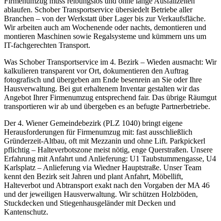
Firmenumzug muss reibungslos und ohne lange Ausfallzeiten
ablaufen. Schober Transportservice übersiedelt Betriebe aller
Branchen – von der Werkstatt über Lager bis zur Verkaufsfläche.
Wir arbeiten auch am Wochenende oder nachts, demontieren und
montieren Maschinen sowie Regalsysteme und kümmern uns um
IT-fachgerechten Transport.
Was Schober Transportservice im 4. Bezirk – Wieden ausmacht: Wir
kalkulieren transparent vor Ort, dokumentieren den Auftrag
fotografisch und übergeben am Ende besenrein an Sie oder Ihre
Hausverwaltung. Bei gut erhaltenem Inventar gestalten wir das
Angebot Ihrer Firmenumzug entsprechend fair. Das übrige Räumgut
transportieren wir ab und übergeben es an befugte Partnerbetriebe.
Der 4. Wiener Gemeindebezirk (PLZ 1040) bringt eigene
Herausforderungen für Firmenumzug mit: fast ausschließlich
Gründerzeit-Altbau, oft mit Mezzanin und ohne Lift. Parkpickerl
pflichtig – Halteverbotszone meist nötig, enge Querstraßen. Unsere
Erfahrung mit Anfahrt und Anlieferung: U1 Taubstummengasse, U4
Karlsplatz – Anlieferung via Wiedner Hauptstraße. Unser Team
kennt den Bezirk seit Jahren und plant Anfahrt, Möbellift,
Halteverbot und Abtransport exakt nach den Vorgaben der MA 46
und der jeweiligen Hausverwaltung. Wir schützen Holzböden,
Stuckdecken und Stiegenhausgeländer mit Decken und
Kantenschutz.