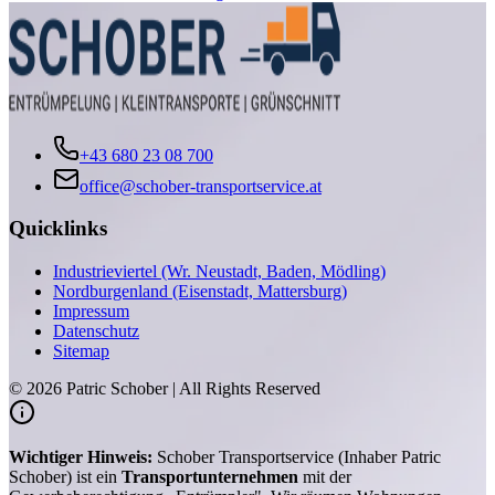
+43 680 23 08 700
office@schober-transportservice.at
Quicklinks
Industrieviertel (Wr. Neustadt, Baden, Mödling)
Nordburgenland (Eisenstadt, Mattersburg)
Impressum
Datenschutz
Sitemap
©
2026
Patric Schober | All Rights Reserved
Wichtiger Hinweis:
Schober Transportservice (Inhaber Patric
Schober) ist ein
Transportunternehmen
mit der