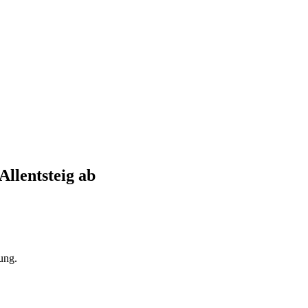
Allentsteig
ab
ung.