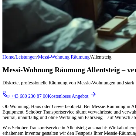
Home
/
Leistungen
/
Messi-Wohnung Räumung
/
Allentsteig
Messi-Wohnung Räumung Allentsteig – ver
Diskrete, professionelle Räumung von Messie-Wohnungen und stark 
+43 680 230 87 00
Kostenloses Angebot
Ob Wohnung, Haus oder Gewerbeobjekt: Bei Messie-Räumung in Allent
Equipment. Schober Transportservice räumt verwahrloste und verwahr
neutral, unauffällig und ohne Werbung am Fahrzeug – auf Wunsch a
Was Schober Transportservice in Allentsteig ausmacht: Wir kalkulier
erhaltenem Inventar gestalten wir den Festpreis Ihrer Messie-Räumung