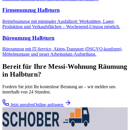
Firmenumzug
Halbturn
Betriebsumzug mit minimaler Ausfallzeit: Werkstätten, Lager,
Produktion und Verkaufsflächen – Wochenend-Umzug möglich.
Büroumzug
Halbturn
Büroumzug mit IT-Service, Akten-Transport (DSGVO-konform),
Möbelmontage und neuer Arbeitsplatz-Aufstellung.
Bereit für Ihre
Messi-Wohnung Räumung
in
Halbturn
?
Fordern Sie jetzt Ihr kostenlose Beratung an – wir melden uns
innerhalb von 24 Stunden.
Jetzt anrufen
Online anfragen