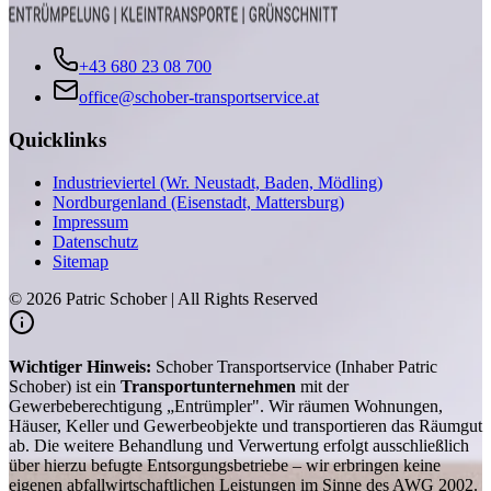
+43 680 23 08 700
office@schober-transportservice.at
Quicklinks
Industrieviertel (Wr. Neustadt, Baden, Mödling)
Nordburgenland (Eisenstadt, Mattersburg)
Impressum
Datenschutz
Sitemap
©
2026
Patric Schober | All Rights Reserved
Wichtiger Hinweis:
Schober Transportservice (Inhaber Patric
Schober) ist ein
Transportunternehmen
mit der
Gewerbeberechtigung „Entrümpler". Wir räumen Wohnungen,
Häuser, Keller und Gewerbeobjekte und transportieren das Räumgut
ab. Die weitere Behandlung und Verwertung erfolgt ausschließlich
über hierzu befugte Entsorgungsbetriebe – wir erbringen keine
eigenen abfallwirtschaftlichen Leistungen im Sinne des AWG 2002.