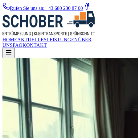
Rufen Sie uns an: +43 680 230 87 00
HOME
AKTUELLES
LEISTUNGEN
ÜBER
UNS
FAQ
KONTAKT