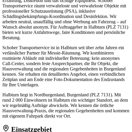
Erfahrung, Diskretion und das richtige Equipment. Schober
Transportservice räumt verwahrloste und verwahrloste Objekte mit
professioneller Schutzausrüstung (PSA), inklusive
Schädlingsbekämpfungs-Koordination und Desinfektion. Wir
arbeiten neutral, unauffällig und ohne Werbung am Fahrzeug – auf
Wunsch absolut anonym. Für Auftraggeber in Halbturn (PLZ 7131)
bieten wir kurze Anfahrtswege, faire Konditionen und persönliche
Beratung.
Schober Transportservice ist in Halbturn seit über zehn Jahren ein
verlässlicher Partner für Messie-Räumung. Wir kombinieren
routinierte Abläufe mit individueller Betreuung: kein anonymes
Call-Center, sondern feste Ansprechpartner, die Ihr Objekt, die
Hausverwaltung und die regionalen Gegebenheiten in Burgenland
kennen. Sie erhalten ein detailliertes Angebot, einen verbindlichen
Zeitplan und am Ende eine Foto-Dokumentation des Endzustands
für Ihre Unterlagen.
Halbturn liegt in Nordburgenland, Burgenland (PLZ 7131). Mit
rund 2 000 Einwohnern ist Halbturn ein wichtiger Standort, an dem
wir regelmäßig Aufträge abwickeln. Wir kennen die örtliche
Hausverwaltung-Praxis, die regionalen Gegebenheiten und kommen
mit eigenem Fuhrpark direkt vor Ort.
Einsatzgebiet