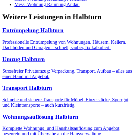
Messi-Wohnung Räumung
Andau
Weitere Leistungen
in
Halbturn
Entrümpelung
Halbturn
Professionelle Entrümpelung von Wohnungen, Häusern, Kellern,
Dachböden und Garagen – schnell, sauber, fix kalkuliert.
Umzug
Halbturn
Stressfreier Privatumzug: Verpackung, Transport, Aufbau – alles aus
einer Hand mit Angebot.
Transport
Halbturn
Schnelle und sichere Transporte für Möbel, Einzelstücke, Sperrgut
und Kleintransporte – auch kurzfristig.
Wohnungsauflösung
Halbturn
Komplette Wohnungs- und Haushaltsauflösung zum Angebot,
besenrein und mit Übergabe an die Hausverwaltung.