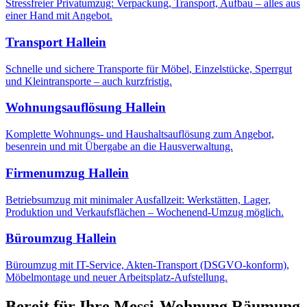
Stressfreier Privatumzug: Verpackung, Transport, Aufbau – alles aus
einer Hand mit Angebot.
Transport
Hallein
Schnelle und sichere Transporte für Möbel, Einzelstücke, Sperrgut
und Kleintransporte – auch kurzfristig.
Wohnungsauflösung
Hallein
Komplette Wohnungs- und Haushaltsauflösung zum Angebot,
besenrein und mit Übergabe an die Hausverwaltung.
Firmenumzug
Hallein
Betriebsumzug mit minimaler Ausfallzeit: Werkstätten, Lager,
Produktion und Verkaufsflächen – Wochenend-Umzug möglich.
Büroumzug
Hallein
Büroumzug mit IT-Service, Akten-Transport (DSGVO-konform),
Möbelmontage und neuer Arbeitsplatz-Aufstellung.
Bereit für Ihre
Messi-Wohnung Räumung