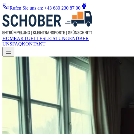
Rufen Sie uns an: +43 680 230 87 00
HOME
AKTUELLES
LEISTUNGEN
ÜBER
UNS
FAQ
KONTAKT