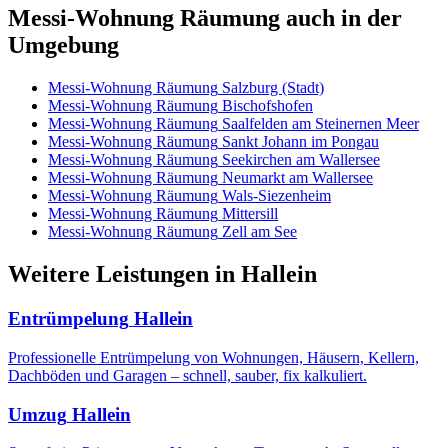
Messi-Wohnung Räumung
auch in der
Umgebung
Messi-Wohnung Räumung
Salzburg (Stadt)
Messi-Wohnung Räumung
Bischofshofen
Messi-Wohnung Räumung
Saalfelden am Steinernen Meer
Messi-Wohnung Räumung
Sankt Johann im Pongau
Messi-Wohnung Räumung
Seekirchen am Wallersee
Messi-Wohnung Räumung
Neumarkt am Wallersee
Messi-Wohnung Räumung
Wals-Siezenheim
Messi-Wohnung Räumung
Mittersill
Messi-Wohnung Räumung
Zell am See
Weitere Leistungen
in
Hallein
Entrümpelung
Hallein
Professionelle Entrümpelung von Wohnungen, Häusern, Kellern,
Dachböden und Garagen – schnell, sauber, fix kalkuliert.
Umzug
Hallein