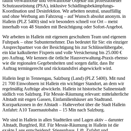
räumt verwahrloste und verwahrloste Objekte mit professioneller
Schutzausrüstung (PSA), inklusive Schädlingsbekämpfungs-
Koordination und Desinfektion. Wir arbeiten neutral, unauffällig
und ohne Werbung am Fahrzeug – auf Wunsch absolut anonym. in
Hallein (PLZ 5400) sind wir besonders schnell vor Ort – meist
innerhalb von 48 Stunden mit Besichtigung oder Sofort-Angebot.
Wir arbeiten in Hallein mit eigenem geschultem Team und eigenem
Fuhrpark – ohne Subunternehmer. Das bedeutet für Sie: ein einziger
Ansprechpartner von der Besichtigung bis zur Schlüsselübergabe,
ein klar kalkulierter Fixpreis und volle Versicherung bis 25.000 €
pro Auftrag. Wir kennen die örtliche Hausverwaltung-Praxis ebenso
wie die regionalen Gegebenheiten und sorgen dafür, dass Ihr
Auftrag termingerecht und rückstandsfrei abgewickelt wird.
Hallein liegt in Tennengau, Salzburg (Land) (PLZ 5400). Mit rund
21 700 Einwohnern ist Hallein ein wichtiger Standort, an dem wir
regelmäßig Aufträge abwickeln. Hallein ist historische Salinenstadt
südlich von Salzburg. Für Messie-Räumung relevant: mittelalterliche
Altstadt mit engen Gassen, Einfamilienhäuser am Stadtrand.
Kurzparkzonen in der Altstadt – Halteverbot über die Stadt Hallein
Anfahrt: A10 Tauernautobahn – 15 Min nach Salzburg.
Wir sind in Hallein in allen Stadtteilen und Lagen aktiv – darunter
Altstadt, Burgfried, Rif. Für Messie-Räumung in Hallein ist die
exakte Lage entscheidend: Stiegenhaus, Lift, Zufahrt und