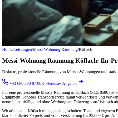
Home
/
Leistungen
/
Messi-Wohnung Räumung
/
Köflach
Messi-Wohnung Räumung Köflach: Ihr Prof
Diskrete, professionelle Räumung von Messie-Wohnungen und stark 
+43 680 230 87 00
Kostenloses Angebot
Für eine professionelle Messie-Räumung in Köflach (PLZ 8580) ist S
Equipment. Schober Transportservice räumt verwahrloste und verwahr
neutral, unauffällig und ohne Werbung am Fahrzeug – auf Wunsch a
Wir arbeiten in Köflach mit eigenem geschultem Team und eigenem Fu
klar kalkulierter Fixpreis und volle Versicherung bis 25.000 € pro A