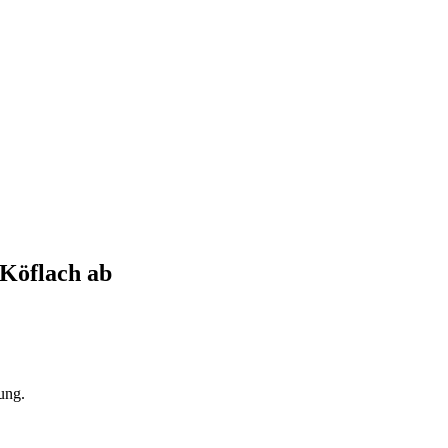
Köflach
ab
ung.