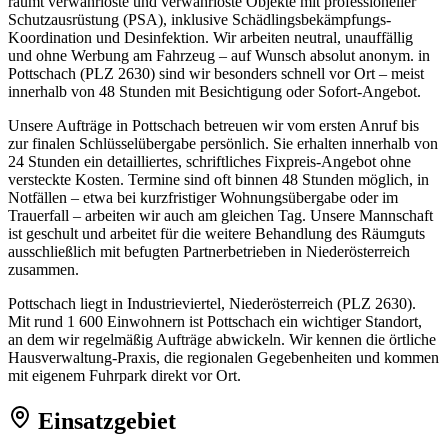
räumt verwahrloste und verwahrloste Objekte mit professioneller
Schutzausrüstung (PSA), inklusive Schädlingsbekämpfungs-
Koordination und Desinfektion. Wir arbeiten neutral, unauffällig
und ohne Werbung am Fahrzeug – auf Wunsch absolut anonym. in
Pottschach (PLZ 2630) sind wir besonders schnell vor Ort – meist
innerhalb von 48 Stunden mit Besichtigung oder Sofort-Angebot.
Unsere Aufträge in Pottschach betreuen wir vom ersten Anruf bis
zur finalen Schlüsselübergabe persönlich. Sie erhalten innerhalb von
24 Stunden ein detailliertes, schriftliches Fixpreis-Angebot ohne
versteckte Kosten. Termine sind oft binnen 48 Stunden möglich, in
Notfällen – etwa bei kurzfristiger Wohnungsübergabe oder im
Trauerfall – arbeiten wir auch am gleichen Tag. Unsere Mannschaft
ist geschult und arbeitet für die weitere Behandlung des Räumguts
ausschließlich mit befugten Partnerbetrieben in Niederösterreich
zusammen.
Pottschach liegt in Industrieviertel, Niederösterreich (PLZ 2630).
Mit rund 1 600 Einwohnern ist Pottschach ein wichtiger Standort,
an dem wir regelmäßig Aufträge abwickeln. Wir kennen die örtliche
Hausverwaltung-Praxis, die regionalen Gegebenheiten und kommen
mit eigenem Fuhrpark direkt vor Ort.
Einsatzgebiet