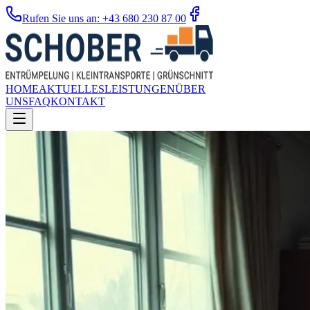
Rufen Sie uns an: +43 680 230 87 00
HOME
AKTUELLES
LEISTUNGEN
ÜBER
UNS
FAQ
KONTAKT