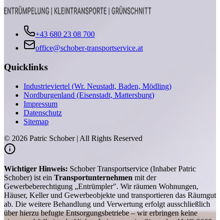
+43 680 23 08 700
office@schober-transportservice.at
Quicklinks
Industrieviertel (Wr. Neustadt, Baden, Mödling)
Nordburgenland (Eisenstadt, Mattersburg)
Impressum
Datenschutz
Sitemap
©
2026
Patric Schober | All Rights Reserved
Wichtiger Hinweis:
Schober Transportservice (Inhaber Patric
Schober) ist ein
Transportunternehmen
mit der
Gewerbeberechtigung „Entrümpler". Wir räumen Wohnungen,
Häuser, Keller und Gewerbeobjekte und transportieren das Räumgut
ab. Die weitere Behandlung und Verwertung erfolgt ausschließlich
über hierzu befugte Entsorgungsbetriebe – wir erbringen keine