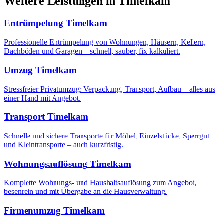
Weitere Leistungen
in
Timelkam
Entrümpelung
Timelkam
Professionelle Entrümpelung von Wohnungen, Häusern, Kellern,
Dachböden und Garagen – schnell, sauber, fix kalkuliert.
Umzug
Timelkam
Stressfreier Privatumzug: Verpackung, Transport, Aufbau – alles aus
einer Hand mit Angebot.
Transport
Timelkam
Schnelle und sichere Transporte für Möbel, Einzelstücke, Sperrgut
und Kleintransporte – auch kurzfristig.
Wohnungsauflösung
Timelkam
Komplette Wohnungs- und Haushaltsauflösung zum Angebot,
besenrein und mit Übergabe an die Hausverwaltung.
Firmenumzug
Timelkam