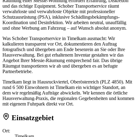
Räumung einer Messie-Wohnung erfordert Erfahrung, Diskretion
und das richtige Equipment. Schober Transportservice räumt
verwahrloste und verwahrloste Objekte mit professioneller
Schutzausrüstung (PSA), inklusive Schädlingsbekämpfungs-
Koordination und Desinfektion. Wir arbeiten neutral, unauffällig
und ohne Werbung am Fahrzeug – auf Wunsch absolut anonym.
Was Schober Transportservice in Timelkam ausmacht: Wir
kalkulieren transparent vor Ort, dokumentieren den Auftrag
fotografisch und übergeben am Ende besenrein an Sie oder Ihre
Hausverwaltung. Bei gut erhaltenem Inventar gestalten wir das
Angebot Ihrer Messie-Räumung entsprechend fair. Das übrige
Räumgut transportieren wir ab und übergeben es an befugte
Partnerbetriebe.
Timelkam liegt in Hausruckviertel, Oberösterreich (PLZ 4850). Mit
rund 6 500 Einwohnern ist Timelkam ein wichtiger Standort, an
dem wir regelmäßig Aufträge abwickeln. Wir kennen die örtliche
Hausverwaltung-Praxis, die regionalen Gegebenheiten und kommen
mit eigenem Fuhrpark direkt vor Ort.
Einsatzgebiet
Ort:
Timelkam