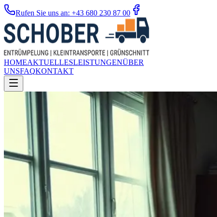
Rufen Sie uns an: +43 680 230 87 00
HOME
AKTUELLES
LEISTUNGEN
ÜBER
UNS
FAQ
KONTAKT