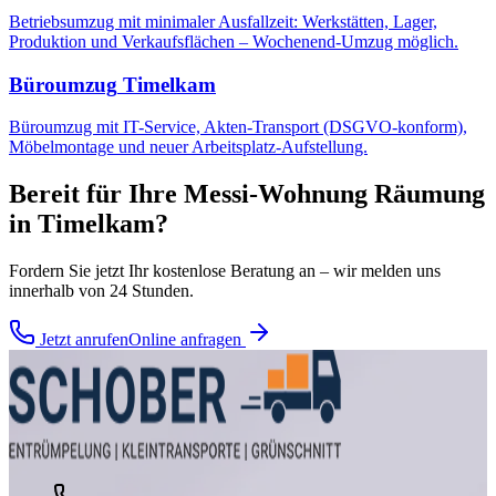
Betriebsumzug mit minimaler Ausfallzeit: Werkstätten, Lager,
Produktion und Verkaufsflächen – Wochenend-Umzug möglich.
Büroumzug
Timelkam
Büroumzug mit IT-Service, Akten-Transport (DSGVO-konform),
Möbelmontage und neuer Arbeitsplatz-Aufstellung.
Bereit für Ihre
Messi-Wohnung Räumung
in
Timelkam
?
Fordern Sie jetzt Ihr kostenlose Beratung an – wir melden uns
innerhalb von 24 Stunden.
Jetzt anrufen
Online anfragen