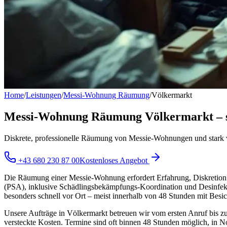
Home
/
Leistungen
/
Messi-Wohnung Räumung
/
Völkermarkt
Messi-Wohnung Räumung Völkermarkt – schn
Diskrete, professionelle Räumung von Messie-Wohnungen und stark 
+43 680 230 87 00
Kostenloses Angebot
Die Räumung einer Messie-Wohnung erfordert Erfahrung, Diskretion u
(PSA), inklusive Schädlingsbekämpfungs-Koordination und Desinfekt
besonders schnell vor Ort – meist innerhalb von 48 Stunden mit Besi
Unsere Aufträge in Völkermarkt betreuen wir vom ersten Anruf bis zur 
versteckte Kosten. Termine sind oft binnen 48 Stunden möglich, in No