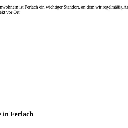
inwohnern ist Ferlach ein wichtiger Standort, an dem wir regelmäßig A
kt vor Ort.
e
in
Ferlach