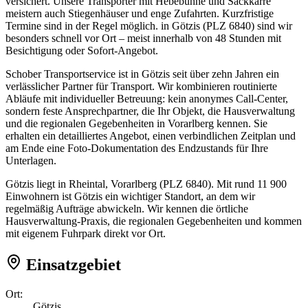
versichert. Unsere Transporter mit Hebebühne und Sackkarre
meistern auch Stiegenhäuser und enge Zufahrten. Kurzfristige
Termine sind in der Regel möglich. in Götzis (PLZ 6840) sind wir
besonders schnell vor Ort – meist innerhalb von 48 Stunden mit
Besichtigung oder Sofort-Angebot.
Schober Transportservice ist in Götzis seit über zehn Jahren ein
verlässlicher Partner für Transport. Wir kombinieren routinierte
Abläufe mit individueller Betreuung: kein anonymes Call-Center,
sondern feste Ansprechpartner, die Ihr Objekt, die Hausverwaltung
und die regionalen Gegebenheiten in Vorarlberg kennen. Sie
erhalten ein detailliertes Angebot, einen verbindlichen Zeitplan und
am Ende eine Foto-Dokumentation des Endzustands für Ihre
Unterlagen.
Götzis liegt in Rheintal, Vorarlberg (PLZ 6840). Mit rund 11 900
Einwohnern ist Götzis ein wichtiger Standort, an dem wir
regelmäßig Aufträge abwickeln. Wir kennen die örtliche
Hausverwaltung-Praxis, die regionalen Gegebenheiten und kommen
mit eigenem Fuhrpark direkt vor Ort.
Einsatzgebiet
Ort:
Götzis