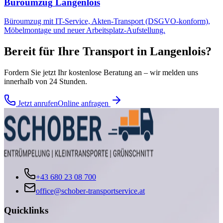
Büroumzug
Langenlois
Büroumzug mit IT-Service, Akten-Transport (DSGVO-konform),
Möbelmontage und neuer Arbeitsplatz-Aufstellung.
Bereit für Ihre
Transport
in
Langenlois
?
Fordern Sie jetzt Ihr kostenlose Beratung an – wir melden uns
innerhalb von 24 Stunden.
Jetzt anrufen
Online anfragen
+43 680 23 08 700
office@schober-transportservice.at
Quicklinks