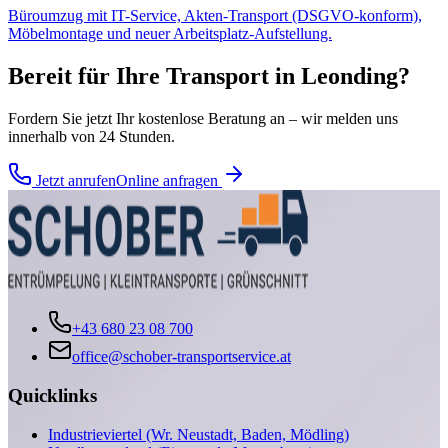
Büroumzug mit IT-Service, Akten-Transport (DSGVO-konform),
Möbelmontage und neuer Arbeitsplatz-Aufstellung.
Bereit für Ihre
Transport
in
Leonding
?
Fordern Sie jetzt Ihr kostenlose Beratung an – wir melden uns
innerhalb von 24 Stunden.
Jetzt anrufen
Online anfragen
+43 680 23 08 700
office@schober-transportservice.at
Quicklinks
Industrieviertel (Wr. Neustadt, Baden, Mödling)