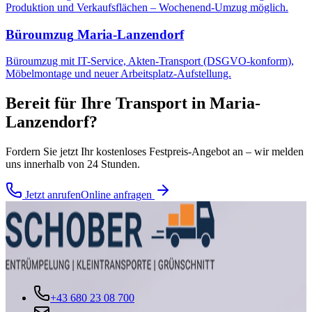
Produktion und Verkaufsflächen – Wochenend-Umzug möglich.
Büroumzug
Maria-Lanzendorf
Büroumzug mit IT-Service, Akten-Transport (DSGVO-konform),
Möbelmontage und neuer Arbeitsplatz-Aufstellung.
Bereit für Ihre
Transport
in
Maria-
Lanzendorf
?
Fordern Sie jetzt Ihr kostenloses Festpreis-Angebot an – wir melden
uns innerhalb von 24 Stunden.
Jetzt anrufen
Online anfragen
+43 680 23 08 700