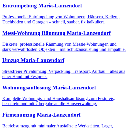
Entrümpelung
Maria-Lanzendorf
Professionelle Entrümpelung von Wohnungen, Häusern, Kellern,
Dachböden und Garagen – schnell, sauber, fix kalkuliert.
Messi-Wohnung Räumung
Maria-Lanzendorf
Diskrete, professionelle Räumung von Messie-Wohnungen und
stark verwahrlosten Objekten – mit Schutzausrüstung und Empathie.
Umzug
Maria-Lanzendorf
Stressfreier Privatumzug: Verpackung, Transport, Aufbau – alles aus
einer Hand mit Festpreis.
Wohnungsauflösung
Maria-Lanzendorf
Komplette Wohnungs- und Haushaltsauflösung zum Festpreis,
besenrein und mit Übergabe an die Hausverwaltung.
Firmenumzug
Maria-Lanzendorf
Betriebsumzug mit minimaler Ausfallzeit: Werkstätten, Lager,