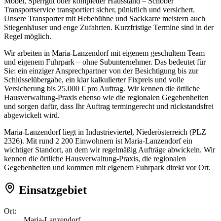
Möbel, Sperrgut oder kompletter Hausstand – Schober
Transportservice transportiert sicher, pünktlich und versichert.
Unsere Transporter mit Hebebühne und Sackkarre meistern auch
Stiegenhäuser und enge Zufahrten. Kurzfristige Termine sind in der
Regel möglich.
Wir arbeiten in Maria-Lanzendorf mit eigenem geschultem Team
und eigenem Fuhrpark – ohne Subunternehmer. Das bedeutet für
Sie: ein einziger Ansprechpartner von der Besichtigung bis zur
Schlüsselübergabe, ein klar kalkulierter Fixpreis und volle
Versicherung bis 25.000 € pro Auftrag. Wir kennen die örtliche
Hausverwaltung-Praxis ebenso wie die regionalen Gegebenheiten
und sorgen dafür, dass Ihr Auftrag termingerecht und rückstandsfrei
abgewickelt wird.
Maria-Lanzendorf liegt in Industrieviertel, Niederösterreich (PLZ
2326). Mit rund 2 200 Einwohnern ist Maria-Lanzendorf ein
wichtiger Standort, an dem wir regelmäßig Aufträge abwickeln. Wir
kennen die örtliche Hausverwaltung-Praxis, die regionalen
Gegebenheiten und kommen mit eigenem Fuhrpark direkt vor Ort.
Einsatzgebiet
Ort:
Maria-Lanzendorf