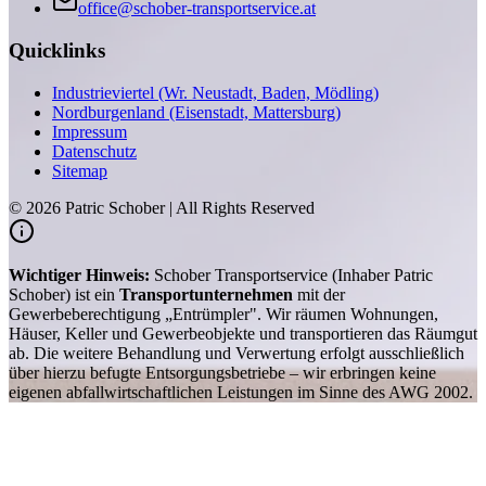
office@schober-transportservice.at
Quicklinks
Industrieviertel (Wr. Neustadt, Baden, Mödling)
Nordburgenland (Eisenstadt, Mattersburg)
Impressum
Datenschutz
Sitemap
©
2026
Patric Schober | All Rights Reserved
Wichtiger Hinweis:
Schober Transportservice (Inhaber Patric
Schober) ist ein
Transportunternehmen
mit der
Gewerbeberechtigung „Entrümpler". Wir räumen Wohnungen,
Häuser, Keller und Gewerbeobjekte und transportieren das Räumgut
ab. Die weitere Behandlung und Verwertung erfolgt ausschließlich
über hierzu befugte Entsorgungsbetriebe – wir erbringen keine
eigenen abfallwirtschaftlichen Leistungen im Sinne des AWG 2002.