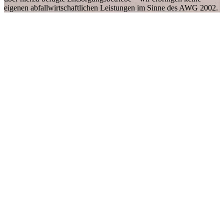
eigenen abfallwirtschaftlichen Leistungen im Sinne des AWG 2002.