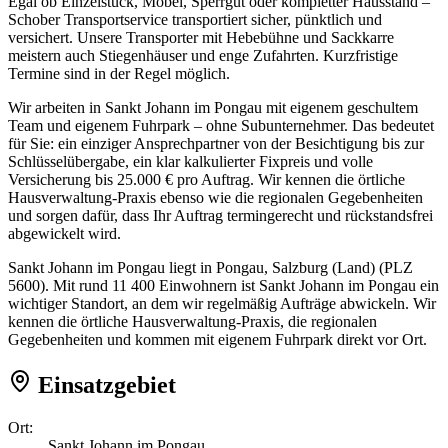
Egal ob Einzelstück, Möbel, Sperrgut oder kompletter Hausstand –
Schober Transportservice transportiert sicher, pünktlich und
versichert. Unsere Transporter mit Hebebühne und Sackkarre
meistern auch Stiegenhäuser und enge Zufahrten. Kurzfristige
Termine sind in der Regel möglich.
Wir arbeiten in Sankt Johann im Pongau mit eigenem geschultem
Team und eigenem Fuhrpark – ohne Subunternehmer. Das bedeutet
für Sie: ein einziger Ansprechpartner von der Besichtigung bis zur
Schlüsselübergabe, ein klar kalkulierter Fixpreis und volle
Versicherung bis 25.000 € pro Auftrag. Wir kennen die örtliche
Hausverwaltung-Praxis ebenso wie die regionalen Gegebenheiten
und sorgen dafür, dass Ihr Auftrag termingerecht und rückstandsfrei
abgewickelt wird.
Sankt Johann im Pongau liegt in Pongau, Salzburg (Land) (PLZ
5600). Mit rund 11 400 Einwohnern ist Sankt Johann im Pongau ein
wichtiger Standort, an dem wir regelmäßig Aufträge abwickeln. Wir
kennen die örtliche Hausverwaltung-Praxis, die regionalen
Gegebenheiten und kommen mit eigenem Fuhrpark direkt vor Ort.
Einsatzgebiet
Ort:
Sankt Johann im Pongau