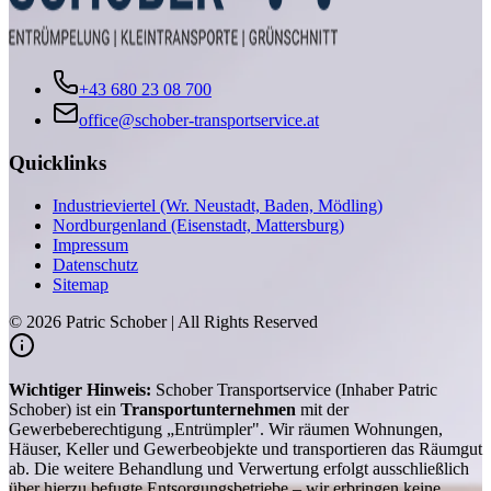
+43 680 23 08 700
office@schober-transportservice.at
Quicklinks
Industrieviertel (Wr. Neustadt, Baden, Mödling)
Nordburgenland (Eisenstadt, Mattersburg)
Impressum
Datenschutz
Sitemap
©
2026
Patric Schober | All Rights Reserved
Wichtiger Hinweis:
Schober Transportservice (Inhaber Patric
Schober) ist ein
Transportunternehmen
mit der
Gewerbeberechtigung „Entrümpler". Wir räumen Wohnungen,
Häuser, Keller und Gewerbeobjekte und transportieren das Räumgut
ab. Die weitere Behandlung und Verwertung erfolgt ausschließlich
über hierzu befugte Entsorgungsbetriebe – wir erbringen keine