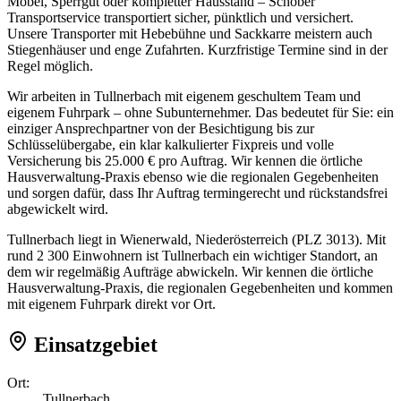
Möbel, Sperrgut oder kompletter Hausstand – Schober
Transportservice transportiert sicher, pünktlich und versichert.
Unsere Transporter mit Hebebühne und Sackkarre meistern auch
Stiegenhäuser und enge Zufahrten. Kurzfristige Termine sind in der
Regel möglich.
Wir arbeiten in Tullnerbach mit eigenem geschultem Team und
eigenem Fuhrpark – ohne Subunternehmer. Das bedeutet für Sie: ein
einziger Ansprechpartner von der Besichtigung bis zur
Schlüsselübergabe, ein klar kalkulierter Fixpreis und volle
Versicherung bis 25.000 € pro Auftrag. Wir kennen die örtliche
Hausverwaltung-Praxis ebenso wie die regionalen Gegebenheiten
und sorgen dafür, dass Ihr Auftrag termingerecht und rückstandsfrei
abgewickelt wird.
Tullnerbach liegt in Wienerwald, Niederösterreich (PLZ 3013). Mit
rund 2 300 Einwohnern ist Tullnerbach ein wichtiger Standort, an
dem wir regelmäßig Aufträge abwickeln. Wir kennen die örtliche
Hausverwaltung-Praxis, die regionalen Gegebenheiten und kommen
mit eigenem Fuhrpark direkt vor Ort.
Einsatzgebiet
Ort:
Tullnerbach