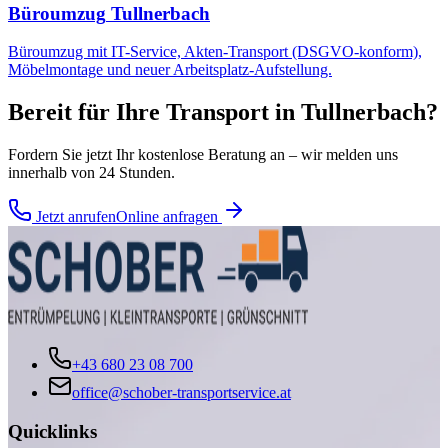
Büroumzug
Tullnerbach
Büroumzug mit IT-Service, Akten-Transport (DSGVO-konform),
Möbelmontage und neuer Arbeitsplatz-Aufstellung.
Bereit für Ihre
Transport
in
Tullnerbach
?
Fordern Sie jetzt Ihr kostenlose Beratung an – wir melden uns
innerhalb von 24 Stunden.
Jetzt anrufen
Online anfragen
+43 680 23 08 700
office@schober-transportservice.at
Quicklinks