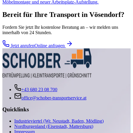
Möbelmontage und neuer Arbeitsplatz-Aufstellung.
Bereit für Ihre
Transport
in
Vösendorf
?
Fordern Sie jetzt Ihr kostenlose Beratung an – wir melden uns
innerhalb von 24 Stunden.
Jetzt anrufen
Online anfragen
+43 680 23 08 700
office@schober-transportservice.at
Quicklinks
Industrieviertel (Wr. Neustadt, Baden, Mödling)
Nordburgenland (Eisenstadt, Mattersburg)
Impressum