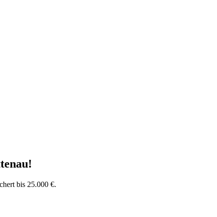
ttenau
!
chert bis 25.000 €.