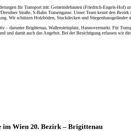
erungen für Transport mit: Gemeindebauten (Friedrich-Engels-Hof) un
/Dresdner Straße, S-Bahn Traisengasse. Unser Team kennt den Bezirk se
ung. Wir schützen Holzböden, Stuckdecken und Stiegenhausgeländer 
ktiv – darunter Brigittenau, Wallensteinplatz, Hannovermarkt. Für Trans
d und damit auch das Angebot. Bei der Besichtigung erfassen wir dies
e
im
Wien 20. Bezirk – Brigittenau