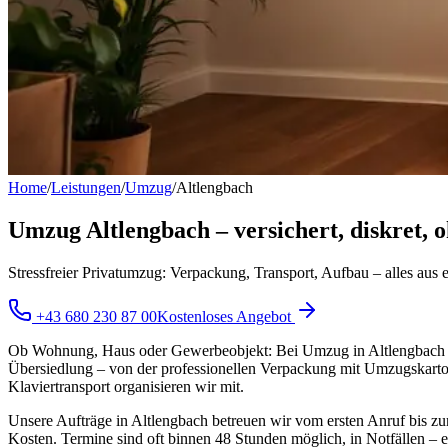
Home
/
Leistungen
/
Umzug
/
Altlengbach
Umzug Altlengbach – versichert, diskret,
Stressfreier Privatumzug: Verpackung, Transport, Aufbau – alles aus e
+43 680 230 87 00
Kostenloses Angebot
Ob Wohnung, Haus oder Gewerbeobjekt: Bei Umzug in Altlengbach (PL
Übersiedlung – von der professionellen Verpackung mit Umzugskarton
Klaviertransport organisieren wir mit.
Unsere Aufträge in Altlengbach betreuen wir vom ersten Anruf bis zur 
Kosten. Termine sind oft binnen 48 Stunden möglich, in Notfällen – 