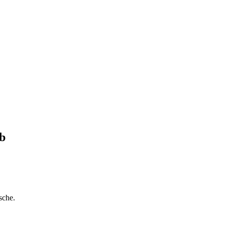
b
sche.