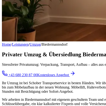
Home
/
Leistungen
/
Umzug
/
Biedermannsdorf
Privater Umzug & Übersiedlung Biedermann
Stressfreier Privatumzug: Verpackung, Transport, Aufbau – alles aus e
+43 680 230 87 00
Kostenloses Angebot
Ihr Umzug ist bei Schober Transportservice in besten Händen. Wir ü
bis zum Möbelaufbau in der neuen Wohnung. Möbellift, Halteverbotszo
Stunden mit Besichtigung oder Sofort-Angebot.
Wir arbeiten in Biedermannsdorf mit eigenem geschultem Team und ei
Schlüsselübergabe, ein klar kalkulierter Fixpreis und volle Versiche