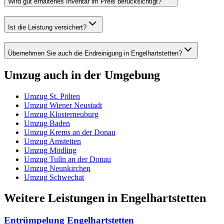
Wird gut erhaltenes Inventar im Preis berücksichtigt?
Ist die Leistung versichert?
Übernehmen Sie auch die Endreinigung in Engelhartstetten?
Umzug
auch in der Umgebung
Umzug
St. Pölten
Umzug
Wiener Neustadt
Umzug
Klosterneuburg
Umzug
Baden
Umzug
Krems an der Donau
Umzug
Amstetten
Umzug
Mödling
Umzug
Tulln an der Donau
Umzug
Neunkirchen
Umzug
Schwechat
Weitere Leistungen
in
Engelhartstetten
Entrümpelung
Engelhartstetten