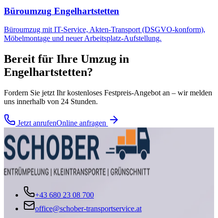
Büroumzug
Engelhartstetten
Büroumzug mit IT-Service, Akten-Transport (DSGVO-konform),
Möbelmontage und neuer Arbeitsplatz-Aufstellung.
Bereit für Ihre
Umzug
in
Engelhartstetten
?
Fordern Sie jetzt Ihr kostenloses Festpreis-Angebot an – wir melden
uns innerhalb von 24 Stunden.
Jetzt anrufen
Online anfragen
+43 680 23 08 700
office@schober-transportservice.at