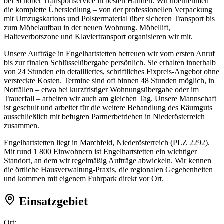
bei Schober Transportservice in besten Händen. Wir übernehmen
die komplette Übersiedlung – von der professionellen Verpackung
mit Umzugskartons und Polstermaterial über sicheren Transport bis
zum Möbelaufbau in der neuen Wohnung. Möbellift,
Halteverbotszone und Klaviertransport organisieren wir mit.
Unsere Aufträge in Engelhartstetten betreuen wir vom ersten Anruf
bis zur finalen Schlüsselübergabe persönlich. Sie erhalten innerhalb
von 24 Stunden ein detailliertes, schriftliches Fixpreis-Angebot ohne
versteckte Kosten. Termine sind oft binnen 48 Stunden möglich, in
Notfällen – etwa bei kurzfristiger Wohnungsübergabe oder im
Trauerfall – arbeiten wir auch am gleichen Tag. Unsere Mannschaft
ist geschult und arbeitet für die weitere Behandlung des Räumguts
ausschließlich mit befugten Partnerbetrieben in Niederösterreich
zusammen.
Engelhartstetten liegt in Marchfeld, Niederösterreich (PLZ 2292).
Mit rund 1 800 Einwohnern ist Engelhartstetten ein wichtiger
Standort, an dem wir regelmäßig Aufträge abwickeln. Wir kennen
die örtliche Hausverwaltung-Praxis, die regionalen Gegebenheiten
und kommen mit eigenem Fuhrpark direkt vor Ort.
Einsatzgebiet
Ort: