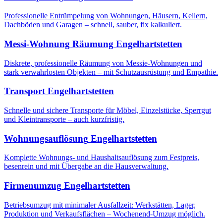
Professionelle Entrümpelung von Wohnungen, Häusern, Kellern,
Dachböden und Garagen – schnell, sauber, fix kalkuliert.
Messi-Wohnung Räumung
Engelhartstetten
Diskrete, professionelle Räumung von Messie-Wohnungen und
stark verwahrlosten Objekten – mit Schutzausrüstung und Empathie.
Transport
Engelhartstetten
Schnelle und sichere Transporte für Möbel, Einzelstücke, Sperrgut
und Kleintransporte – auch kurzfristig.
Wohnungsauflösung
Engelhartstetten
Komplette Wohnungs- und Haushaltsauflösung zum Festpreis,
besenrein und mit Übergabe an die Hausverwaltung.
Firmenumzug
Engelhartstetten
Betriebsumzug mit minimaler Ausfallzeit: Werkstätten, Lager,
Produktion und Verkaufsflächen – Wochenend-Umzug möglich.