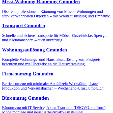
Messi-Wohnung Räumung
Gmunden
Diskrete, professionelle Räumung von Messie-Wohnungen und
stark verwahrlosten Objekten – mit Schutzausrüstung und Empathie.
Transport
Gmunden
Schnelle und sichere Transporte für Möbel, Einzelstücke, Sperrgut
und Kleintransporte – auch kurzfristig.
Wohnungsauflösung
Gmunden
Komplette Wohnungs- und Haushaltsauflösung zum Festpreis,
besenrein und mit Übergabe an die Hausverwaltung.
Firmenumzug
Gmunden
Betriebsumzug mit minimaler Ausfallzeit: Werkstätten, Lager,
Produktion und Verkaufsflächen – Wochenend-Umzug möglich.
Büroumzug
Gmunden
Büroumzug mit IT-Service, Akten-Transport (DSGVO-konform),
Möbelmontage und neuer Arbeitsplatz-Aufstellung.