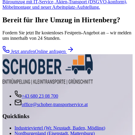
Büroumzug mit IT-Service, Akten-Transport (DSGVO-konform),
Möbelmontage und neuer Arbeitsplatz-Aufstellung.
Bereit für Ihre
Umzug
in
Hirtenberg
?
Fordern Sie jetzt Ihr kostenloses Festpreis-Angebot an – wir melden
uns innerhalb von 24 Stunden.
Jetzt anrufen
Online anfragen
+43 680 23 08 700
office@schober-transportservice.at
Quicklinks
Industrieviertel (Wr. Neustadt, Baden, Mödling)
Nordburgenland (Eisenstadt, Mattersburg)