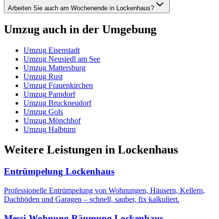
Arbeiten Sie auch am Wochenende in Lockenhaus?
Umzug
auch in der Umgebung
Umzug
Eisenstadt
Umzug
Neusiedl am See
Umzug
Mattersburg
Umzug
Rust
Umzug
Frauenkirchen
Umzug
Parndorf
Umzug
Bruckneudorf
Umzug
Gols
Umzug
Mönchhof
Umzug
Halbturn
Weitere Leistungen
in
Lockenhaus
Entrümpelung
Lockenhaus
Professionelle Entrümpelung von Wohnungen, Häusern, Kellern,
Dachböden und Garagen – schnell, sauber, fix kalkuliert.
Messi-Wohnung Räumung
Lockenhaus