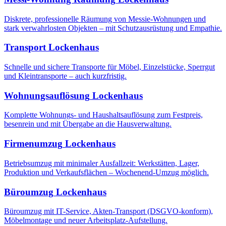
Diskrete, professionelle Räumung von Messie-Wohnungen und
stark verwahrlosten Objekten – mit Schutzausrüstung und Empathie.
Transport
Lockenhaus
Schnelle und sichere Transporte für Möbel, Einzelstücke, Sperrgut
und Kleintransporte – auch kurzfristig.
Wohnungsauflösung
Lockenhaus
Komplette Wohnungs- und Haushaltsauflösung zum Festpreis,
besenrein und mit Übergabe an die Hausverwaltung.
Firmenumzug
Lockenhaus
Betriebsumzug mit minimaler Ausfallzeit: Werkstätten, Lager,
Produktion und Verkaufsflächen – Wochenend-Umzug möglich.
Büroumzug
Lockenhaus
Büroumzug mit IT-Service, Akten-Transport (DSGVO-konform),
Möbelmontage und neuer Arbeitsplatz-Aufstellung.