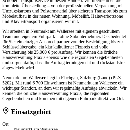
Schober Transportservice in besten Händen. Wir übernehmen die
komplette Übersiedlung – von der professionellen Verpackung mit
Umzugskartons und Polstermaterial über sicheren Transport bis zum
Möbelaufbau in der neuen Wohnung. Möbellift, Halteverbotszone
und Klaviertransport organisieren wir mit.
Wir arbeiten in Neumarkt am Wallersee mit eigenem geschultem
Team und eigenem Fuhrpark – ohne Subunternehmer. Das bedeutet
für Sie: ein einziger Ansprechpartner von der Besichtigung bis zur
Schlüsselübergabe, ein klar kalkulierter Fixpreis und volle
Versicherung bis 25.000 € pro Auftrag. Wir kennen die örtliche
Hausverwaltung-Praxis ebenso wie die regionalen Gegebenheiten
und sorgen dafür, dass Ihr Auftrag termingerecht und rückstandsfrei
abgewickelt wird.
Neumarkt am Wallersee liegt in Flachgau, Salzburg (Land) (PLZ
5202). Mit rund 6 700 Einwohnern ist Neumarkt am Wallersee ein
wichtiger Standort, an dem wir regelmäßig Aufträge abwickeln. Wir
kennen die örtliche Hausverwaltung-Praxis, die regionalen
Gegebenheiten und kommen mit eigenem Fuhrpark direkt vor Ort.
Einsatzgebiet
Ort:
Neumarkt am Wallersee