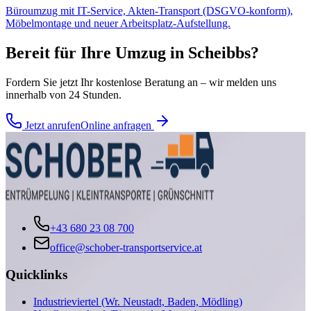
Büroumzug mit IT-Service, Akten-Transport (DSGVO-konform),
Möbelmontage und neuer Arbeitsplatz-Aufstellung.
Bereit für Ihre
Umzug
in
Scheibbs
?
Fordern Sie jetzt Ihr kostenlose Beratung an – wir melden uns
innerhalb von 24 Stunden.
Jetzt anrufen
Online anfragen
+43 680 23 08 700
office@schober-transportservice.at
Quicklinks
Industrieviertel (Wr. Neustadt, Baden, Mödling)