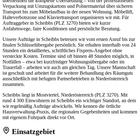
übernehmen die komplette Übersiedlung – von der professionellen
Verpackung mit Umzugskartons und Polstermaterial über sicheren
Transport bis zum Möbelaufbau in der neuen Wohnung. Möbellift,
Halteverbotszone und Klaviertransport organisieren wir mit. Für
Auftraggeber in Scheibbs (PLZ 3270) bieten wir kurze
Anfahrtswege, faire Konditionen und persönliche Beratung.
Unsere Aufträge in Scheibbs betreuen wir vom ersten Anruf bis zur
finalen Schlüsselübergabe persönlich. Sie erhalten innerhalb von 24
Stunden ein detailliertes, schriftliches Fixpreis-Angebot ohne
versteckte Kosten. Termine sind oft binnen 48 Stunden möglich, in
Notfällen – etwa bei kurzfristiger Wohnungsübergabe oder im
Trauerfall – arbeiten wir auch am gleichen Tag. Unsere Mannschaft
ist geschult und arbeitet für die weitere Behandlung des Räumguts
ausschließlich mit befugten Partnerbetrieben in Niederösterreich
zusammen.
Scheibbs liegt in Mostviertel, Niederösterreich (PLZ 3270). Mit
rund 4 300 Einwohnern ist Scheibbs ein wichtiger Standort, an dem
wir regelmäßig Aufträge abwickeln. Wir kennen die örtliche
Hausverwaltung-Praxis, die regionalen Gegebenheiten und kommen
mit eigenem Fuhrpark direkt vor Ort.
Einsatzgebiet