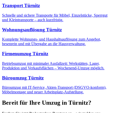
Transport
Türnitz
Schnelle und sichere Transporte für Möbel, Einzelstücke, Sperrgut
und Kleintransporte – auch kurzfristig.
Wohnungsauflösung
Türnitz
Komplette Wohnungs- und Haushaltsauflösung zum Angebot,
besenrein und mit Übergabe an die Hausverwaltung.
Firmenumzug
Türnitz
Betriebsumzug mit minimaler Ausfallzeit: Werkstätten, Lager,
Produktion und Verkaufsflächen – Wochenend-Umzug möglich.
Büroumzug
Türnitz
Büroumzug mit IT-Service, Akten-Transport (DSGVO-konform),
Möbelmontage und neuer Arbeitsplatz-Aufstellung.
Bereit für Ihre
Umzug
in
Türnitz
?