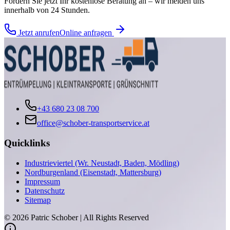
Fordern Sie jetzt Ihr kostenlose Beratung an – wir melden uns
innerhalb von 24 Stunden.
Jetzt anrufen
Online anfragen
+43 680 23 08 700
office@schober-transportservice.at
Quicklinks
Industrieviertel (Wr. Neustadt, Baden, Mödling)
Nordburgenland (Eisenstadt, Mattersburg)
Impressum
Datenschutz
Sitemap
©
2026
Patric Schober | All Rights Reserved