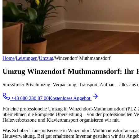
Home
/
Leistungen
/
Umzug
/
Winzendorf-Muthmannsdorf
Umzug Winzendorf-Muthmannsdorf: Ihr Pr
Stressfreier Privatumzug: Verpackung, Transport, Aufbau – alles aus
+43 680 230 87 00
Kostenloses Angebot
Für eine professionelle Umzug in Winzendorf-Muthmannsdorf (PLZ 273
übernehmen die komplette Übersiedlung – von der professionellen V
Halteverbotszone und Klaviertransport organisieren wir mit.
Was Schober Transportservice in Winzendorf-Muthmannsdorf ausmacht:
Hausverwaltung. Bei gut erhaltenem Inventar gestalten wir das Angeb