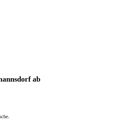
annsdorf
ab
sche.