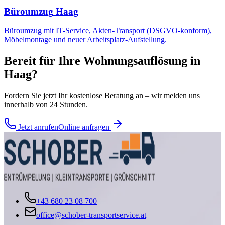
Büroumzug
Haag
Büroumzug mit IT-Service, Akten-Transport (DSGVO-konform),
Möbelmontage und neuer Arbeitsplatz-Aufstellung.
Bereit für Ihre
Wohnungsauflösung
in
Haag
?
Fordern Sie jetzt Ihr kostenlose Beratung an – wir melden uns
innerhalb von 24 Stunden.
Jetzt anrufen
Online anfragen
+43 680 23 08 700
office@schober-transportservice.at