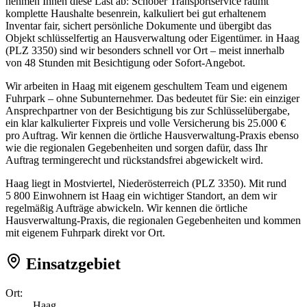
nehmen Ihnen diese Last ab: Schober Transportservice räumt
komplette Haushalte besenrein, kalkuliert bei gut erhaltenem
Inventar fair, sichert persönliche Dokumente und übergibt das
Objekt schlüsselfertig an Hausverwaltung oder Eigentümer. in Haag
(PLZ 3350) sind wir besonders schnell vor Ort – meist innerhalb
von 48 Stunden mit Besichtigung oder Sofort-Angebot.
Wir arbeiten in Haag mit eigenem geschultem Team und eigenem
Fuhrpark – ohne Subunternehmer. Das bedeutet für Sie: ein einziger
Ansprechpartner von der Besichtigung bis zur Schlüsselübergabe,
ein klar kalkulierter Fixpreis und volle Versicherung bis 25.000 €
pro Auftrag. Wir kennen die örtliche Hausverwaltung-Praxis ebenso
wie die regionalen Gegebenheiten und sorgen dafür, dass Ihr
Auftrag termingerecht und rückstandsfrei abgewickelt wird.
Haag liegt in Mostviertel, Niederösterreich (PLZ 3350). Mit rund
5 800 Einwohnern ist Haag ein wichtiger Standort, an dem wir
regelmäßig Aufträge abwickeln. Wir kennen die örtliche
Hausverwaltung-Praxis, die regionalen Gegebenheiten und kommen
mit eigenem Fuhrpark direkt vor Ort.
Einsatzgebiet
Ort:
Haag