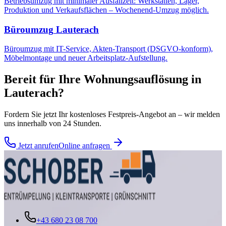
Betriebsumzug mit minimaler Ausfallzeit: Werkstätten, Lager,
Produktion und Verkaufsflächen – Wochenend-Umzug möglich.
Büroumzug
Lauterach
Büroumzug mit IT-Service, Akten-Transport (DSGVO-konform),
Möbelmontage und neuer Arbeitsplatz-Aufstellung.
Bereit für Ihre
Wohnungsauflösung
in
Lauterach
?
Fordern Sie jetzt Ihr kostenloses Festpreis-Angebot an – wir melden
uns innerhalb von 24 Stunden.
Jetzt anrufen
Online anfragen
+43 680 23 08 700