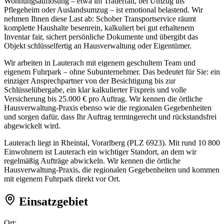
Wohnungsauflösung – etwa im Trauerfall, bei Umzug ins
Pflegeheim oder Auslandsumzug – ist emotional belastend. Wir
nehmen Ihnen diese Last ab: Schober Transportservice räumt
komplette Haushalte besenrein, kalkuliert bei gut erhaltenem
Inventar fair, sichert persönliche Dokumente und übergibt das
Objekt schlüsselfertig an Hausverwaltung oder Eigentümer.
Wir arbeiten in Lauterach mit eigenem geschultem Team und
eigenem Fuhrpark – ohne Subunternehmer. Das bedeutet für Sie: ein
einziger Ansprechpartner von der Besichtigung bis zur
Schlüsselübergabe, ein klar kalkulierter Fixpreis und volle
Versicherung bis 25.000 € pro Auftrag. Wir kennen die örtliche
Hausverwaltung-Praxis ebenso wie die regionalen Gegebenheiten
und sorgen dafür, dass Ihr Auftrag termingerecht und rückstandsfrei
abgewickelt wird.
Lauterach liegt in Rheintal, Vorarlberg (PLZ 6923). Mit rund 10 800
Einwohnern ist Lauterach ein wichtiger Standort, an dem wir
regelmäßig Aufträge abwickeln. Wir kennen die örtliche
Hausverwaltung-Praxis, die regionalen Gegebenheiten und kommen
mit eigenem Fuhrpark direkt vor Ort.
Einsatzgebiet
Ort: