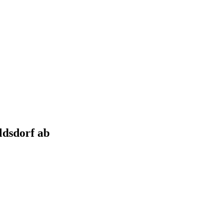
ldsdorf
ab