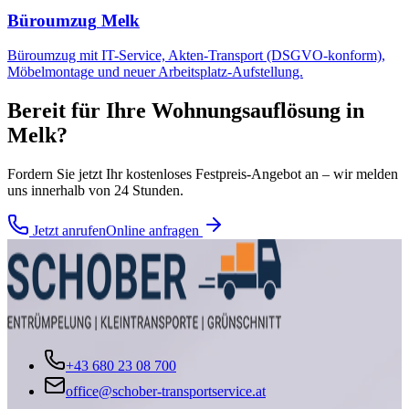
Büroumzug
Melk
Büroumzug mit IT-Service, Akten-Transport (DSGVO-konform),
Möbelmontage und neuer Arbeitsplatz-Aufstellung.
Bereit für Ihre
Wohnungsauflösung
in
Melk
?
Fordern Sie jetzt Ihr kostenloses Festpreis-Angebot an – wir melden
uns innerhalb von 24 Stunden.
Jetzt anrufen
Online anfragen
+43 680 23 08 700
office@schober-transportservice.at