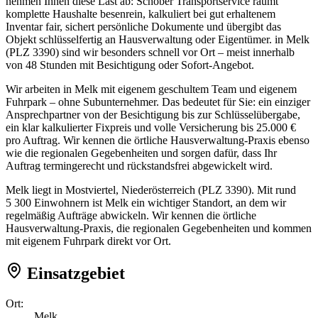
nehmen Ihnen diese Last ab: Schober Transportservice räumt
komplette Haushalte besenrein, kalkuliert bei gut erhaltenem
Inventar fair, sichert persönliche Dokumente und übergibt das
Objekt schlüsselfertig an Hausverwaltung oder Eigentümer. in Melk
(PLZ 3390) sind wir besonders schnell vor Ort – meist innerhalb
von 48 Stunden mit Besichtigung oder Sofort-Angebot.
Wir arbeiten in Melk mit eigenem geschultem Team und eigenem
Fuhrpark – ohne Subunternehmer. Das bedeutet für Sie: ein einziger
Ansprechpartner von der Besichtigung bis zur Schlüsselübergabe,
ein klar kalkulierter Fixpreis und volle Versicherung bis 25.000 €
pro Auftrag. Wir kennen die örtliche Hausverwaltung-Praxis ebenso
wie die regionalen Gegebenheiten und sorgen dafür, dass Ihr
Auftrag termingerecht und rückstandsfrei abgewickelt wird.
Melk liegt in Mostviertel, Niederösterreich (PLZ 3390). Mit rund
5 300 Einwohnern ist Melk ein wichtiger Standort, an dem wir
regelmäßig Aufträge abwickeln. Wir kennen die örtliche
Hausverwaltung-Praxis, die regionalen Gegebenheiten und kommen
mit eigenem Fuhrpark direkt vor Ort.
Einsatzgebiet
Ort:
Melk