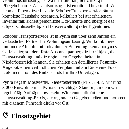
Wohnungsauflösung – etwa im Trauerfall, bei Umzug ins
Pflegeheim oder Auslandsumzug – ist emotional belastend. Wir
nehmen Ihnen diese Last ab: Schober Transportservice räumt
komplette Haushalte besenrein, kalkuliert bei gut erhaltenem
Inventar fair, sichert persönliche Dokumente und übergibt das
Objekt schlüsselfertig an Hausverwaltung oder Eigentümer.
Schober Transportservice ist in Pyhra seit über zehn Jahren ein
verlässlicher Partner für Wohnungsauflösung. Wir kombinieren
routinierte Abläufe mit individueller Betreuung: kein anonymes
Call-Center, sondern feste Ansprechpartner, die Ihr Objekt, die
Hausverwaltung und die regionalen Gegebenheiten in
Niederösterreich kennen. Sie erhalten ein detailliertes Festpreis-
Angebot, einen verbindlichen Zeitplan und am Ende eine Foto-
Dokumentation des Endzustands für Ihre Unterlagen.
Pyhra liegt in Mostviertel, Niederösterreich (PLZ 3143). Mit rund
3 000 Einwohnern ist Pyhra ein wichtiger Standort, an dem wir
regelmäßig Aufträge abwickeln. Wir kennen die örtliche
Hausverwaltung-Praxis, die regionalen Gegebenheiten und kommen
mit eigenem Fuhrpark direkt vor Ort.
Einsatzgebiet
Ort: