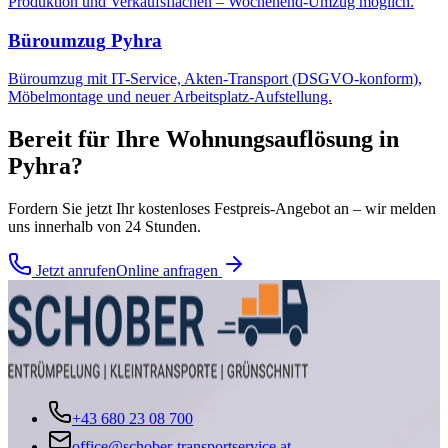
Produktion und Verkaufsflächen – Wochenend-Umzug möglich.
Büroumzug
Pyhra
Büroumzug mit IT-Service, Akten-Transport (DSGVO-konform),
Möbelmontage und neuer Arbeitsplatz-Aufstellung.
Bereit für Ihre
Wohnungsauflösung
in
Pyhra
?
Fordern Sie jetzt Ihr kostenloses Festpreis-Angebot an – wir melden
uns innerhalb von 24 Stunden.
Jetzt anrufen
Online anfragen
+43 680 23 08 700
office@schober-transportservice.at