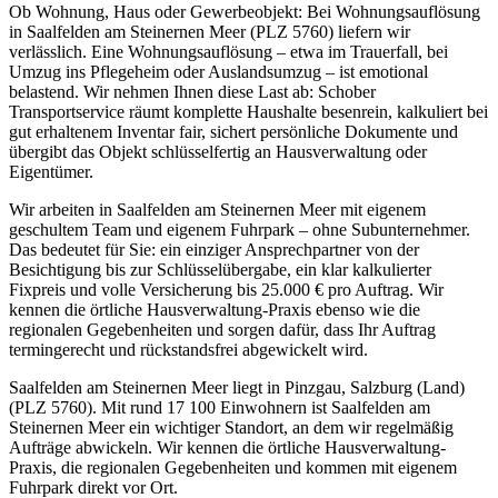
Ob Wohnung, Haus oder Gewerbeobjekt: Bei Wohnungsauflösung
in Saalfelden am Steinernen Meer (PLZ 5760) liefern wir
verlässlich. Eine Wohnungsauflösung – etwa im Trauerfall, bei
Umzug ins Pflegeheim oder Auslandsumzug – ist emotional
belastend. Wir nehmen Ihnen diese Last ab: Schober
Transportservice räumt komplette Haushalte besenrein, kalkuliert bei
gut erhaltenem Inventar fair, sichert persönliche Dokumente und
übergibt das Objekt schlüsselfertig an Hausverwaltung oder
Eigentümer.
Wir arbeiten in Saalfelden am Steinernen Meer mit eigenem
geschultem Team und eigenem Fuhrpark – ohne Subunternehmer.
Das bedeutet für Sie: ein einziger Ansprechpartner von der
Besichtigung bis zur Schlüsselübergabe, ein klar kalkulierter
Fixpreis und volle Versicherung bis 25.000 € pro Auftrag. Wir
kennen die örtliche Hausverwaltung-Praxis ebenso wie die
regionalen Gegebenheiten und sorgen dafür, dass Ihr Auftrag
termingerecht und rückstandsfrei abgewickelt wird.
Saalfelden am Steinernen Meer liegt in Pinzgau, Salzburg (Land)
(PLZ 5760). Mit rund 17 100 Einwohnern ist Saalfelden am
Steinernen Meer ein wichtiger Standort, an dem wir regelmäßig
Aufträge abwickeln. Wir kennen die örtliche Hausverwaltung-
Praxis, die regionalen Gegebenheiten und kommen mit eigenem
Fuhrpark direkt vor Ort.