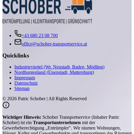
+43 680 23 08 700
office@schober-transportservice.at
Quicklinks
Industrieviertel (Wr. Neustadt, Baden, Mödling)
Nordburgenland (Eisenstadt, Mattersburg)
Impressum
Datenschutz
Sitemap
©
2026
Patric Schober | All Rights Reserved
Wichtiger Hinweis:
Schober Transportservice (Inhaber Patric
Schober) ist ein
Transportunternehmen
mit der
Gewerbeberechtigung „Entrümpler". Wir räumen Wohnungen,
Häuser, Keller und Gewerbeobjekte und transportieren das Räumgut