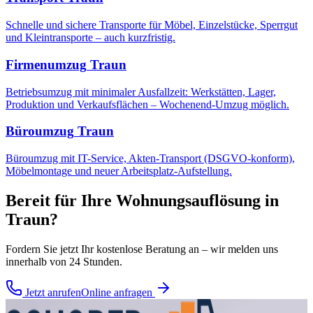
Schnelle und sichere Transporte für Möbel, Einzelstücke, Sperrgut
und Kleintransporte – auch kurzfristig.
Firmenumzug
Traun
Betriebsumzug mit minimaler Ausfallzeit: Werkstätten, Lager,
Produktion und Verkaufsflächen – Wochenend-Umzug möglich.
Büroumzug
Traun
Büroumzug mit IT-Service, Akten-Transport (DSGVO-konform),
Möbelmontage und neuer Arbeitsplatz-Aufstellung.
Bereit für Ihre
Wohnungsauflösung
in
Traun
?
Fordern Sie jetzt Ihr kostenlose Beratung an – wir melden uns
innerhalb von 24 Stunden.
Jetzt anrufen
Online anfragen