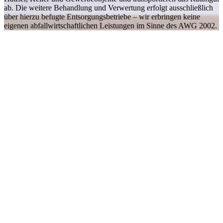
ab. Die weitere Behandlung und Verwertung erfolgt ausschließlich
über hierzu befugte Entsorgungsbetriebe – wir erbringen keine
eigenen abfallwirtschaftlichen Leistungen im Sinne des AWG 2002.